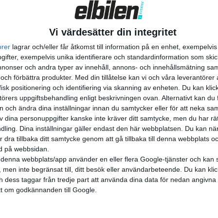
Vi värdesätter din integritet
orer
lagrar och/eller får åtkomst till information på en enhet, exempelvi
ifter, exempelvis unika identifierare och standardinformation som skic
onser och andra typer av innehåll, annons- och innehållsmätning sam
 och förbättra produkter.
Med din tillåtelse kan vi och våra leverantöre
isk positionering och identifiering via skanning av enheten. Du kan klic
örers uppgiftsbehandling enligt beskrivningen ovan. Alternativt kan du f
on och ändra dina inställningar innan du samtycker eller för att neka sa
av dina personuppgifter kanske inte kräver ditt samtycke, men du har rä
ling. Dina inställningar gäller endast den här webbplatsen. Du kan nä
r dra tillbaka ditt samtycke genom att gå tillbaka till denna webbplats 
ned på webbsidan.
denna webbplats/app använder en eller flera Google-tjänster och kan 
 men inte begränsat till, ditt besök eller användarbeteende. Du kan klicka 
och dess taggar från tredje part att använda dina data för nedan angivna
t om godkännanden till Google.