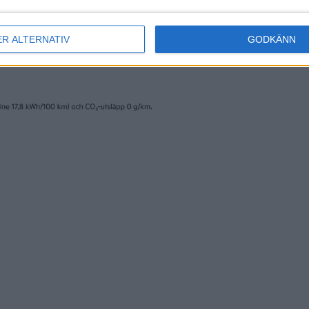
ER ALTERNATIV
GODKÄNN
erige AB och trycks av www.fridholmpartners.se