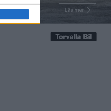
senaste nyheterna!
Prenumerera