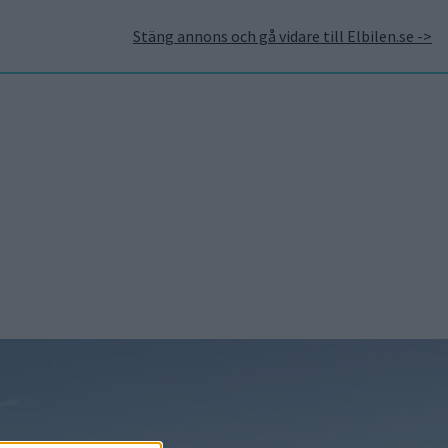
Stäng annons och gå vidare till Elbilen.se ->
takt
Annonsera hos Elbilen
Tidningsarkivet
Prenumerera
Mest lästa
5 aug 2026
Uppgift: då kommer
Volvos nya eldrivna
volymmodell EX50
5 aug 2026
Så räddar solceller
tillverkningen av BMW iX3
5 aug 2026
Krönika: Laddningen blir
dyrare i höst – grön