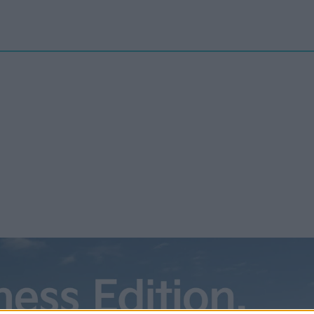
Nyheter
elbilenPLUS
Tester
Magasinet
Krönikor
Podcast
Kon
gistik