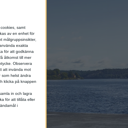
energi enda räddningen
5 aug 2026
LFP-batteri och
kiselkarbid – A2 e-tron är
s cookies, samt
Audis mest effektiva elbil
kas av en enhet för
t målgruppsinsikter,
r använda exakta
4 aug 2026
ka för att godkänna
Porsches nya vd
å åtkomst till mer
bekräftar: Eldrivna 718
mtycke.
Observera
blir av och Taycan lever
vidare
tt att invända mot
r som helst ändra
och klicka på knappen
samla in och lagra
för att tillåta eller
Elbilens
 ändamål i
nyhetsbrev
Håll dig uppdaterad om de