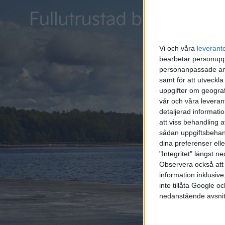
Vi och våra
leverant
bearbetar personuppg
personanpassade ann
samt för att utveckla
uppgifter om geograf
vår och våra leverant
detaljerad informati
att viss behandling 
sådan uppgiftsbehand
dina preferenser elle
"Integritet" längst 
Observera också att 
information inklusive,
inte tillåta Google 
nedanstående avsnit