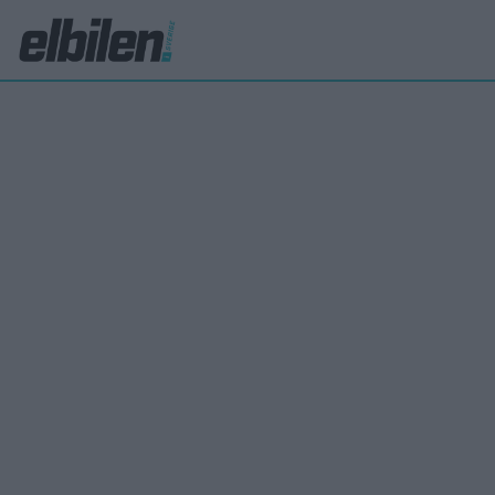
Fiat
Top
pre
Fiat me
städern
lilla Fi