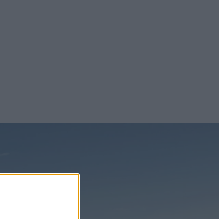
senaste nyheterna!
Prenumerera