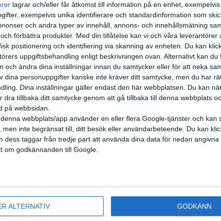
lar samma grundteknik. Citroën Ami, Opel Rocks och Fiat
orer
lagrar och/eller får åtkomst till information på en enhet, exempelvi
o är med sin längd på mellan 2,41 och 2,53 meter, beroende på
ifter, exempelvis unika identifierare och standardinformation som skic
och ett batteri på 5,4 kWh för drygt...
onser och andra typer av innehåll, annons- och innehållsmätning sam
 och förbättra produkter.
Med din tillåtelse kan vi och våra leverantöre
isk positionering och identifiering via skanning av enheten. Du kan klic
örers uppgiftsbehandling enligt beskrivningen ovan. Alternativt kan du f
ift: Fiat jobbar på eldriven
on och ändra dina inställningar innan du samtycker eller för att neka sa
av dina personuppgifter kanske inte kräver ditt samtycke, men du har rä
öljare till Multipla
ling. Dina inställningar gäller endast den här webbplatsen. Du kan nä
r dra tillbaka ditt samtycke genom att gå tillbaka till denna webbplats 
 sexsitsiga MPV Multipla lanserade Fiat 1998 en modell som gått
ned på webbsidan.
torien som en av bilvärldens mest udda bilar. I alla fall
denna webbplats/app använder en eller flera Google-tjänster och kan 
emässigt och då framförallt första generationens Multipla med
 men inte begränsat till, ditt besök eller användarbeteende. Du kan klicka 
rhuv som påminner om en näbb hos en f...
och dess taggar från tredje part att använda dina data för nedan angivna
t om godkännanden till Google.
atsning på batteribyte – Fiat
tar tekniken i Madrid
ER ALTERNATIV
GODKÄNN
gen skulle egentligen kommit igång förra året. Men nu ska det