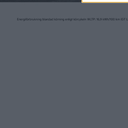
till sl
elbilen
genomfö
Nyto
Gra
Ursprun
version
klättra 
fyrhjuls
Då 
bat