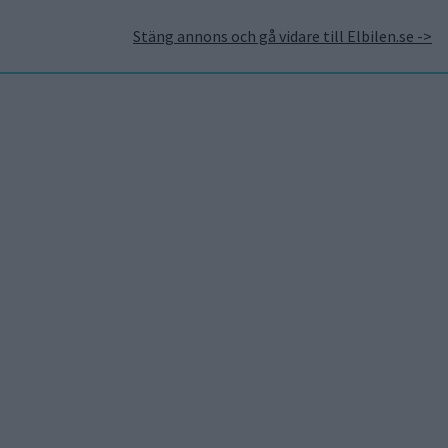
Stäng annons och gå vidare till Elbilen.se ->
takt
Annonsera hos Elbilen
Tidningsarkivet
Prenumerera
Mest lästa
5 aug 2026
Uppgift: då kommer
Volvos nya eldrivna
volymmodell EX50
5 aug 2026
Så räddar solceller
tillverkningen av BMW iX3
5 aug 2026
Krönika: Laddningen blir
dyrare i höst – grön