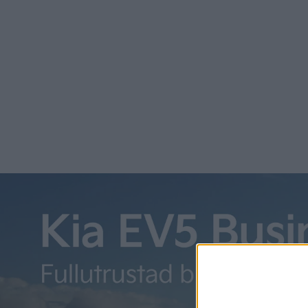
också e
och Griz
Fiat
Gra
När Fiat
(läs vår
därav n
den 60 c
Ami
sats
Citroën,