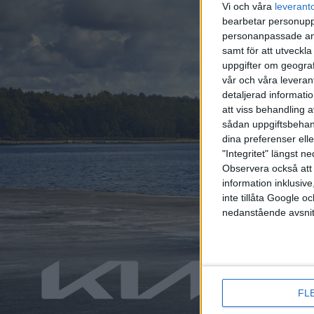
alla de
Vi och våra
leverant
Topolin
bearbetar personuppg
modell, 
personanpassade ann
samt för att utveckla
uppgifter om geograf
vår och våra leverant
Uppg
detaljerad informati
att viss behandling 
uppf
sådan uppgiftsbehand
dina preferenser elle
Med sin
"Integritet" längst 
till his
Observera också att 
utseend
information inklusive,
en moto
inte tillåta Google 
nedanstående avsnit
Ny s
tes
FL
Satsnin