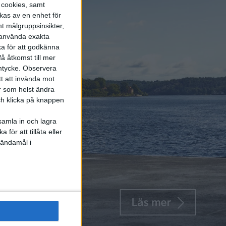
s cookies, samt
kas av en enhet för
t målgruppsinsikter,
r använda exakta
ka för att godkänna
å åtkomst till mer
mtycke.
Observera
tt att invända mot
r som helst ändra
och klicka på knappen
samla in och lagra
för att tillåta eller
 ändamål i