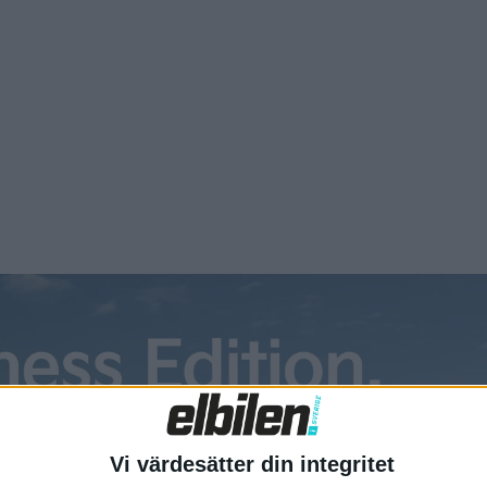
rbjudas med två karrosformer, där den ena är en har en suckars
zly Fastback får en sluttande taklinje...
 pressar priset på elbilen
nde Panda
 förra året lanserade en eldriven version av sin klassiska Panda
 provkörning här) var det i ett större format än tidigare. Kanske
amnet Grande Panda, som är 3,99 meter på längden vilket gör
entimeter längre än original...
, Rocks och Topolino – Stellantis
ar på minielbilar
 Opel och Fiat har alla var sin modell av en eldriven minibil som
Vi värdesätter din integritet