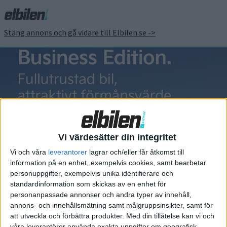
Stäng annons och gå vidare till Elbilen.se ->
Förbränningsmotorns
död
Vi värdesätter din integritet
Vi och våra
leverantorer
lagrar och/eller får åtkomst till
information på en enhet, exempelvis cookies, samt bearbetar
personuppgifter, exempelvis unika identifierare och
standardinformation som skickas av en enhet för
Elbilens nyhetsbrev
personanpassade annonser och andra typer av innehåll,
annons- och innehållsmätning samt målgruppsinsikter, samt för
Håll dig uppdaterad om de senaste nyheterna!
att utveckla och förbättra produkter.
Med din tillåtelse kan vi och
våra leverantörer använda exakta uppgifter om geografisk