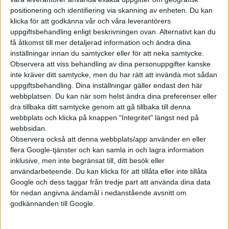
positionering och identifiering via skanning av enheten. Du kan
klicka för att godkänna vår och våra leverantörers
uppgiftsbehandling enligt beskrivningen ovan. Alternativt kan du
få åtkomst till mer detaljerad information och ändra dina
Prenumerera
inställningar innan du samtycker eller för att neka samtycke.
Observera att viss behandling av dina personuppgifter kanske
inte kräver ditt samtycke, men du har rätt att invända mot sådan
Mest lästa
uppgiftsbehandling. Dina inställningar gäller endast den här
webbplatsen. Du kan när som helst ändra dina preferenser eller
5 aug 2026
dra tillbaka ditt samtycke genom att gå tillbaka till denna
Uppgift: då kommer Volvos nya eldrivna volymmodell EX50
webbplats och klicka på knappen "Integritet" längst ned på
webbsidan.
7 aug 2026
Observera också att denna webbplats/app använder en eller
Studie: Förbränningsbilar borde skrotas direkt
flera Google-tjänster och kan samla in och lagra information
7 aug 2026
inklusive, men inte begränsat till, ditt besök eller
EU-plan: V2G-krav ska göra elbilar till del av energisystemet
användarbeteende. Du kan klicka för att tillåta eller inte tillåta
Google och dess taggar från tredje part att använda dina data
6 aug 2026
Nu även Byd – då vill jätten tillverka solid state-batterier
för nedan angivna ändamål i nedanstående avsnitt om
godkännanden till Google.
6 aug 2026
Säljstart för instegsversionen av ID. Polo