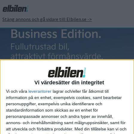
Stäng annons och gå vidare till Elbilen.se ->
Ford Mustang
Mach-E
Vi värdesätter din integritet
Vi och våra
leverantorer
lagrar och/eller får åtkomst till
information på en enhet, exempelvis cookies, samt bearbetar
personuppgifter, exempelvis unika identifierare och
standardinformation som skickas av en enhet för
Elbilens nyhetsbrev
personanpassade annonser och andra typer av innehåll,
annons- och innehållsmätning samt målgruppsinsikter, samt för
Håll dig uppdaterad om de senaste nyheterna!
att utveckla och förbättra produkter.
Med din tillåtelse kan vi och