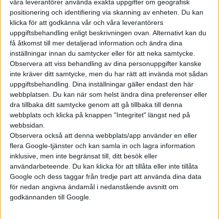
våra leverantörer använda exakta uppgifter om geografisk
positionering och identifiering via skanning av enheten. Du kan
klicka för att godkänna vår och våra leverantörers
uppgiftsbehandling enligt beskrivningen ovan. Alternativt kan du
Prenumerera
få åtkomst till mer detaljerad information och ändra dina
inställningar innan du samtycker eller för att neka samtycke.
Observera att viss behandling av dina personuppgifter kanske
inte kräver ditt samtycke, men du har rätt att invända mot sådan
Mest lästa
uppgiftsbehandling. Dina inställningar gäller endast den här
webbplatsen. Du kan när som helst ändra dina preferenser eller
5 aug 2026
dra tillbaka ditt samtycke genom att gå tillbaka till denna
Uppgift: då kommer Volvos nya eldrivna volymmodell EX50
webbplats och klicka på knappen "Integritet" längst ned på
webbsidan.
5 aug 2026
Så räddar solceller tillverkningen av BMW iX3
Observera också att denna webbplats/app använder en eller
flera Google-tjänster och kan samla in och lagra information
5 aug 2026
inklusive, men inte begränsat till, ditt besök eller
Krönika: Laddningen blir dyrare i höst – grön energi enda
räddningen
användarbeteende. Du kan klicka för att tillåta eller inte tillåta
Google och dess taggar från tredje part att använda dina data
5 aug 2026
för nedan angivna ändamål i nedanstående avsnitt om
LFP-batteri och kiselkarbid – A2 e-tron är Audis mest effektiva elbil
godkännanden till Google.
4 aug 2026
Porsches nya vd bekräftar: Eldrivna 718 blir av och Taycan lever