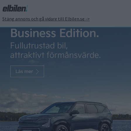
Stäng annons och gå vidare till Elbilen.se ->
ford
Då kommer
mindre och
billig eldriven
pickup från
Ford
Ford satsar på en nystart med