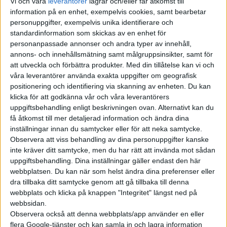
Vi och våra
leverantorer
lagrar och/eller får åtkomst till
nya modeller som ska erbjudas
information på en enhet, exempelvis cookies, samt bearbetar
med olika drivlinor och planeras
personuppgifter, exempelvis unika identifierare och
att lanseras på kort tid mellan
standardinformation som skickas av en enhet för
2028 och 2029. En av dem
personanpassade annonser och andra typer av innehåll,
annons- och innehållsmätning samt målgruppsinsikter, samt för
kommer en...
att utveckla och förbättra produkter.
Med din tillåtelse kan vi och
våra leverantörer använda exakta uppgifter om geografisk
Så vill Ford
positionering och identifiering via skanning av enheten. Du kan
klicka för att godkänna vår och våra leverantörers
sänka priset på
uppgiftsbehandling enligt beskrivningen ovan. Alternativt kan du
elbilar med ny
få åtkomst till mer detaljerad information och ändra dina
inställningar innan du samtycker eller för att neka samtycke.
plattform
Observera att viss behandling av dina personuppgifter kanske
Orden ”pickup” och
inte kräver ditt samtycke, men du har rätt att invända mot sådan
uppgiftsbehandling. Dina inställningar gäller endast den här
”effektivitet” är sällan något
webbplatsen. Du kan när som helst ändra dina preferenser eller
som brukar sammankopplas.
dra tillbaka ditt samtycke genom att gå tillbaka till denna
Men det är precis vad Ford nu
webbplats och klicka på knappen "Integritet" längst ned på
gör när de släpper fler detaljer
webbsidan.
om den nya plattorm som
Observera också att denna webbplats/app använder en eller
tillverkaren utvecklar för att
flera Google-tjänster och kan samla in och lagra information