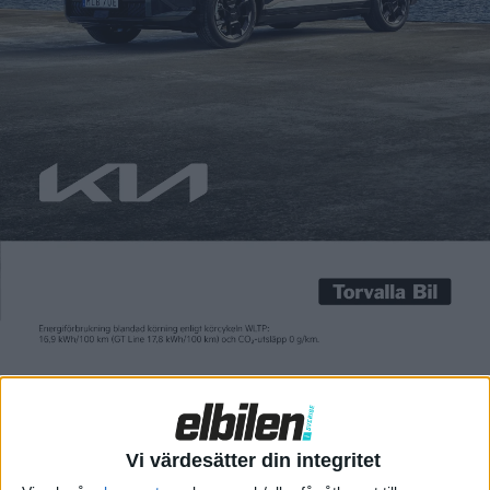
sina elbilar för den amerikanska
marknaden. Grunden för det är
en ny plattform med namnet
Universal EV Platform som
bland annat använder cell to
body-teknik, där battericellerna
monteras direkt i bilens
underrede – ...
Då kommer
eldriven Ford
Fiesta – med
hjälp av Renault
För att få fart på försäljningen i
Europa lanserar Ford en ny
strategi med namnet ”Ready,
Vi värdesätter din integritet
Set, Ford”. Den innefattar fem