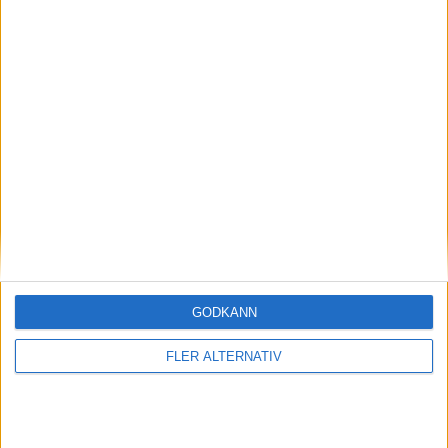
batteri –
samma till VW
ID.4?
När Volkswagen senare i år
uppdaterar sin elsuv ID.4
kommer den bland annat för
första gången erbjudas med ett
billigare
litiumjärnfosfatbatteri, LFP,
som tillverkas utan nickel och
kobolt. Några detaljer kring
batteriets storlek och vad det
GODKÄNN
innebär...
FLER ALTERNATIV
Ford-chefen:
”Inget steg