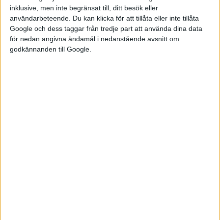
kunna bygga mindre och
inklusive, men inte begränsat till, ditt besök eller
användarbeteende. Du kan klicka för att tillåta eller inte tillåta
billigare elbilar. Universal EV P...
Google och dess taggar från tredje part att använda dina data
för nedan angivna ändamål i nedanstående avsnitt om
Fortsatt
godkännanden till Google.
miljardförlust
med elbilar hos
Ford
Ford har meddelat att de gör en
nedskrivning på omkring 20
miljarder dollar. Något som
främst uppges bero på
fortsatta förluster för
tillverkarens satsning på
elbilar, som nu har skruvats ned
vilket bland annat innebär att
pickupen F-150 Lightning lä...