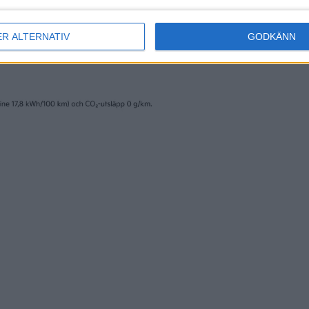
ER ALTERNATIV
GODKÄNN
erige AB och trycks av www.fridholmpartners.se