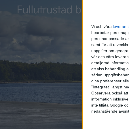
Vi och våra
leverant
bearbetar personuppg
personanpassade ann
samt för att utveckla
uppgifter om geograf
vår och våra leverant
detaljerad informati
att viss behandling 
sådan uppgiftsbehand
dina preferenser elle
"Integritet" längst 
Observera också att 
information inklusive,
inte tillåta Google 
nedanstående avsnit