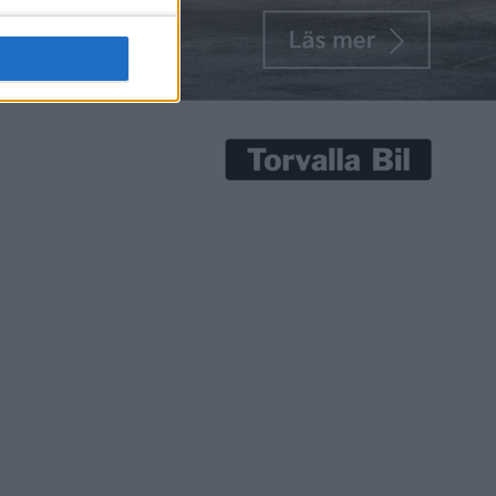
senaste nyheterna!
Prenumerera