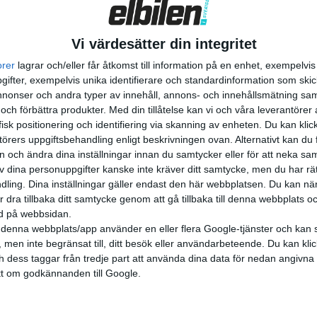
Vi värdesätter din integritet
orer
lagrar och/eller får åtkomst till information på en enhet, exempelvi
ifter, exempelvis unika identifierare och standardinformation som skic
onser och andra typer av innehåll, annons- och innehållsmätning sam
 och förbättra produkter.
Med din tillåtelse kan vi och våra leverantöre
isk positionering och identifiering via skanning av enheten. Du kan klic
örers uppgiftsbehandling enligt beskrivningen ovan. Alternativt kan du f
on och ändra dina inställningar innan du samtycker eller för att neka sa
av dina personuppgifter kanske inte kräver ditt samtycke, men du har rä
ling. Dina inställningar gäller endast den här webbplatsen. Du kan nä
r dra tillbaka ditt samtycke genom att gå tillbaka till denna webbplats 
ned på webbsidan.
denna webbplats/app använder en eller flera Google-tjänster och kan 
 men inte begränsat till, ditt besök eller användarbeteende. Du kan klicka 
och dess taggar från tredje part att använda dina data för nedan angivna
t om godkännanden till Google.