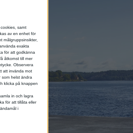
skrotas direkt
6 aug 2026
Säljstart för
s cookies, samt
instegsversionen av ID.
Polo
kas av en enhet för
t målgruppsinsikter,
r använda exakta
7 aug 2026
ka för att godkänna
EU-plan: V2G-krav ska
å åtkomst till mer
göra elbilar till del av
mtycke.
Observera
energisystemet
tt att invända mot
r som helst ändra
och klicka på knappen
samla in och lagra
för att tillåta eller
Elbilens
 ändamål i
nyhetsbrev
Håll dig uppdaterad om de