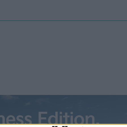
Nyheter
elbilenPLUS
Tester
Magasinet
Krönikor
Podcast
Kon