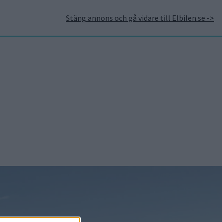
Stäng annons och gå vidare till Elbilen.se ->
takt
Annonsera hos Elbilen
Tidningsarkivet
Prenumerera
Mest lästa
5 aug 2026
Uppgift: då kommer
Volvos nya eldrivna
volymmodell EX50
6 aug 2026
Nu även Byd – då vill
jätten tillverka solid
state-batterier
7 aug 2026
Studie:
Förbränningsbilar borde