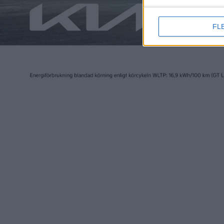
FL
Elbilen i Sverige ägs av Tidningen Elbilen i Sv
Ansvarig utgivare:
Fredrik Sandberg
Adress:
Götgatan 71
116 21 STOCKHOLM