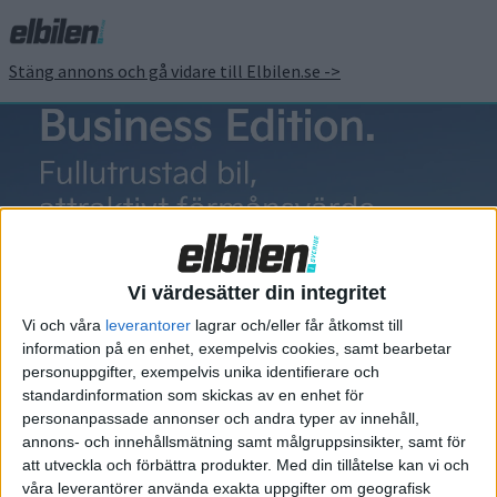
Stäng annons och gå vidare till Elbilen.se ->
Grande Panda
Vi värdesätter din integritet
Vi och våra
leverantorer
lagrar och/eller får åtkomst till
information på en enhet, exempelvis cookies, samt bearbetar
Elbilens nyhetsbrev
personuppgifter, exempelvis unika identifierare och
standardinformation som skickas av en enhet för
Håll dig uppdaterad om de senaste nyheterna!
personanpassade annonser och andra typer av innehåll,
annons- och innehållsmätning samt målgruppsinsikter, samt för
att utveckla och förbättra produkter.
Med din tillåtelse kan vi och
våra leverantörer använda exakta uppgifter om geografisk