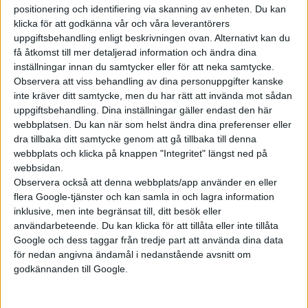
positionering och identifiering via skanning av enheten. Du kan
klicka för att godkänna vår och våra leverantörers
Prenumerera
uppgiftsbehandling enligt beskrivningen ovan. Alternativt kan du
få åtkomst till mer detaljerad information och ändra dina
inställningar innan du samtycker eller för att neka samtycke.
Mest lästa
Observera att viss behandling av dina personuppgifter kanske
inte kräver ditt samtycke, men du har rätt att invända mot sådan
5 aug 2026
uppgiftsbehandling. Dina inställningar gäller endast den här
Uppgift: då kommer Volvos nya eldrivna volymmodell EX50
webbplatsen. Du kan när som helst ändra dina preferenser eller
dra tillbaka ditt samtycke genom att gå tillbaka till denna
6 aug 2026
webbplats och klicka på knappen "Integritet" längst ned på
Nu även Byd – då vill jätten tillverka solid state-batterier
webbsidan.
7 aug 2026
Observera också att denna webbplats/app använder en eller
Studie: Förbränningsbilar borde skrotas direkt
flera Google-tjänster och kan samla in och lagra information
inklusive, men inte begränsat till, ditt besök eller
6 aug 2026
Säljstart för instegsversionen av ID. Polo
användarbeteende. Du kan klicka för att tillåta eller inte tillåta
Google och dess taggar från tredje part att använda dina data
7 aug 2026
för nedan angivna ändamål i nedanstående avsnitt om
EU-plan: V2G-krav ska göra elbilar till del av energisystemet
godkännanden till Google.