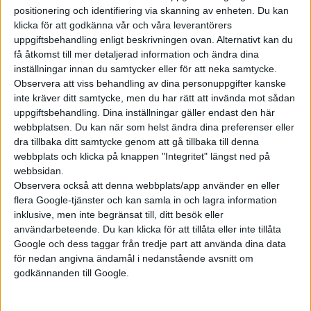
positionering och identifiering via skanning av enheten. Du kan
klicka för att godkänna vår och våra leverantörers
Prenumerera
uppgiftsbehandling enligt beskrivningen ovan. Alternativt kan du
få åtkomst till mer detaljerad information och ändra dina
inställningar innan du samtycker eller för att neka samtycke.
Mest lästa
Observera att viss behandling av dina personuppgifter kanske
inte kräver ditt samtycke, men du har rätt att invända mot sådan
5 aug 2026
uppgiftsbehandling. Dina inställningar gäller endast den här
Uppgift: då kommer Volvos nya eldrivna volymmodell EX50
webbplatsen. Du kan när som helst ändra dina preferenser eller
dra tillbaka ditt samtycke genom att gå tillbaka till denna
6 aug 2026
Nu även Byd – då vill jätten tillverka solid state-batterier
webbplats och klicka på knappen "Integritet" längst ned på
webbsidan.
6 aug 2026
Observera också att denna webbplats/app använder en eller
Volvokoncernen samarbetar med Toyota kring vätgas för tung
flera Google-tjänster och kan samla in och lagra information
trafik
inklusive, men inte begränsat till, ditt besök eller
6 aug 2026
användarbeteende. Du kan klicka för att tillåta eller inte tillåta
Helt enligt plan – nu byggs BMW i3
Google och dess taggar från tredje part att använda dina data
för nedan angivna ändamål i nedanstående avsnitt om
6 aug 2026
Säljstart för instegsversionen av ID. Polo
godkännanden till Google.