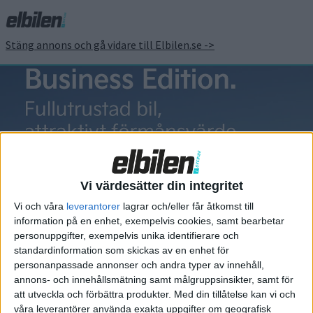
Stäng annons och gå vidare till Elbilen.se ->
Gröna bilister
Vi värdesätter din integritet
Vi och våra
leverantorer
lagrar och/eller får åtkomst till
information på en enhet, exempelvis cookies, samt bearbetar
Elbilens nyhetsbrev
personuppgifter, exempelvis unika identifierare och
standardinformation som skickas av en enhet för
Håll dig uppdaterad om de senaste nyheterna!
personanpassade annonser och andra typer av innehåll,
annons- och innehållsmätning samt målgruppsinsikter, samt för
att utveckla och förbättra produkter.
Med din tillåtelse kan vi och
våra leverantörer använda exakta uppgifter om geografisk