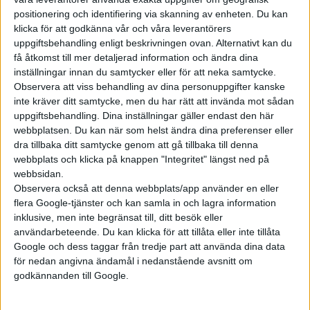
positionering och identifiering via skanning av enheten. Du kan
klicka för att godkänna vår och våra leverantörers
uppgiftsbehandling enligt beskrivningen ovan. Alternativt kan du
få åtkomst till mer detaljerad information och ändra dina
Prenumerera
inställningar innan du samtycker eller för att neka samtycke.
Observera att viss behandling av dina personuppgifter kanske
inte kräver ditt samtycke, men du har rätt att invända mot sådan
Mest lästa
uppgiftsbehandling. Dina inställningar gäller endast den här
webbplatsen. Du kan när som helst ändra dina preferenser eller
7 aug 2026
dra tillbaka ditt samtycke genom att gå tillbaka till denna
Studie: Förbränningsbilar borde skrotas direkt
webbplats och klicka på knappen "Integritet" längst ned på
webbsidan.
5 aug 2026
Observera också att denna webbplats/app använder en eller
Uppgift: då kommer Volvos nya eldrivna volymmodell EX50
flera Google-tjänster och kan samla in och lagra information
7 aug 2026
inklusive, men inte begränsat till, ditt besök eller
EU-plan: V2G-krav ska göra elbilar till del av energisystemet
användarbeteende. Du kan klicka för att tillåta eller inte tillåta
Google och dess taggar från tredje part att använda dina data
6 aug 2026
Säljstart för instegsversionen av ID. Polo
för nedan angivna ändamål i nedanstående avsnitt om
godkännanden till Google.
6 aug 2026
Nu även Byd – då vill jätten tillverka solid state-batterier