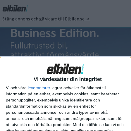
Stäng annons och gå vidare till Elbilen.se ->
Håkan
Agnevall
Vi värdesätter din integritet
Vi och våra
leverantorer
lagrar och/eller får åtkomst till
information på en enhet, exempelvis cookies, samt bearbetar
personuppgifter, exempelvis unika identifierare och
standardinformation som skickas av en enhet för
Elbilens nyhetsbrev
personanpassade annonser och andra typer av innehåll,
annons- och innehållsmätning samt målgruppsinsikter, samt för
Håll dig uppdaterad om de senaste nyheterna!
att utveckla och förbättra produkter.
Med din tillåtelse kan vi och
våra leverantörer använda exakta uppgifter om geografisk