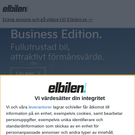
Stäng annons och gå vidare till Elbilen.se ->
Hypermiling
Model 3 rullar
från fabriken –
Vi värdesätter din integritet
vissa rullar
Vi och våra
leverantorer
lagrar och/eller får åtkomst till
väldigt långt
information på en enhet, exempelvis cookies, samt bearbetar
personuppgifter, exempelvis unika identifierare och
Tesla har ökat
standardinformation som skickas av en enhet för
produktionstakten för Model 3
personanpassade annonser och andra typer av innehåll,