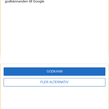
godkännanden till Google.
Mest lästa
5 aug 2026
Uppgift: då kommer Volvos nya eldrivna volymmodell EX50
5 aug 2026
Så räddar solceller tillverkningen av BMW iX3
5 aug 2026
Krönika: Laddningen blir dyrare i höst – grön energi enda
räddningen
5 aug 2026
LFP-batteri och kiselkarbid – A2 e-tron är Audis mest effektiva elbil
GODKÄNN
4 aug 2026
Porsches nya vd bekräftar: Eldrivna 718 blir av och Taycan lever
FLER ALTERNATIV
vidare