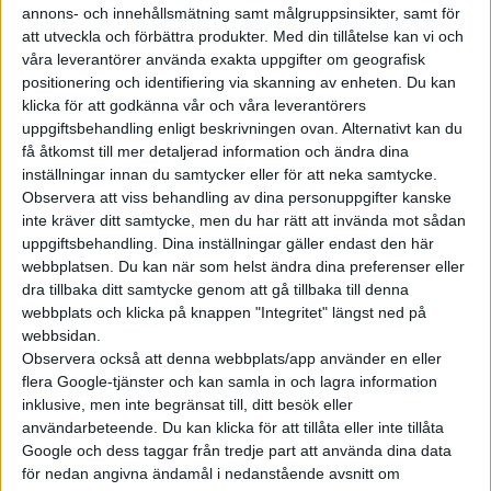
till 500 fordon per dygn. Detta
annons- och innehållsmätning samt målgruppsinsikter, samt för
efter att ha gjort justeringar av
att utveckla och förbättra produkter.
Med din tillåtelse kan vi och
den del av produktionslinan där
våra leverantörer använda exakta uppgifter om geografisk
batteripaketet monteras på
positionering och identifiering via skanning av enheten. Du kan
klicka för att godkänna vår och våra leverantörers
chassit. Detta innebär alltså att
uppgiftsbehandling enligt beskrivningen ovan. Alternativt kan du
Tesla nu tillverkar 3 500 Model 3
få åtkomst till mer detaljerad information och ändra dina
i veckan. Nä...
inställningar innan du samtycker eller för att neka samtycke.
Observera att viss behandling av dina personuppgifter kanske
inte kräver ditt samtycke, men du har rätt att invända mot sådan
uppgiftsbehandling. Dina inställningar gäller endast den här
webbplatsen. Du kan när som helst ändra dina preferenser eller
Elbilens nyhetsbrev
dra tillbaka ditt samtycke genom att gå tillbaka till denna
webbplats och klicka på knappen "Integritet" längst ned på
Håll dig uppdaterad om de senaste nyheterna!
webbsidan.
Observera också att denna webbplats/app använder en eller
flera Google-tjänster och kan samla in och lagra information
inklusive, men inte begränsat till, ditt besök eller
användarbeteende. Du kan klicka för att tillåta eller inte tillåta
Google och dess taggar från tredje part att använda dina data
Prenumerera
för nedan angivna ändamål i nedanstående avsnitt om