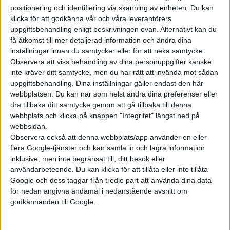
positionering och identifiering via skanning av enheten. Du kan
klicka för att godkänna vår och våra leverantörers
Prenumerera
uppgiftsbehandling enligt beskrivningen ovan. Alternativt kan du
få åtkomst till mer detaljerad information och ändra dina
inställningar innan du samtycker eller för att neka samtycke.
Mest lästa
Observera att viss behandling av dina personuppgifter kanske
inte kräver ditt samtycke, men du har rätt att invända mot sådan
5 aug 2026
uppgiftsbehandling. Dina inställningar gäller endast den här
Uppgift: då kommer Volvos nya eldrivna volymmodell EX50
webbplatsen. Du kan när som helst ändra dina preferenser eller
dra tillbaka ditt samtycke genom att gå tillbaka till denna
6 aug 2026
Nu även Byd – då vill jätten tillverka solid state-batterier
webbplats och klicka på knappen "Integritet" längst ned på
webbsidan.
6 aug 2026
Observera också att denna webbplats/app använder en eller
Volvokoncernen samarbetar med Toyota kring vätgas för tung
flera Google-tjänster och kan samla in och lagra information
trafik
inklusive, men inte begränsat till, ditt besök eller
6 aug 2026
användarbeteende. Du kan klicka för att tillåta eller inte tillåta
Helt enligt plan – nu byggs BMW i3
Google och dess taggar från tredje part att använda dina data
för nedan angivna ändamål i nedanstående avsnitt om
6 aug 2026
Säljstart för instegsversionen av ID. Polo
godkännanden till Google.