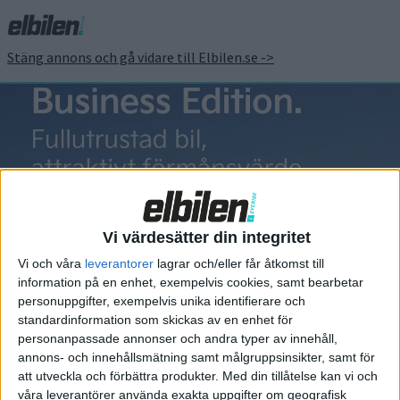
Stäng annons och gå vidare till Elbilen.se ->
ID.7 Touring
Vi värdesätter din integritet
Vi och våra
leverantorer
lagrar och/eller får åtkomst till
information på en enhet, exempelvis cookies, samt bearbetar
Elbilens nyhetsbrev
personuppgifter, exempelvis unika identifierare och
standardinformation som skickas av en enhet för
Håll dig uppdaterad om de senaste nyheterna!
personanpassade annonser och andra typer av innehåll,
annons- och innehållsmätning samt målgruppsinsikter, samt för
att utveckla och förbättra produkter.
Med din tillåtelse kan vi och
våra leverantörer använda exakta uppgifter om geografisk