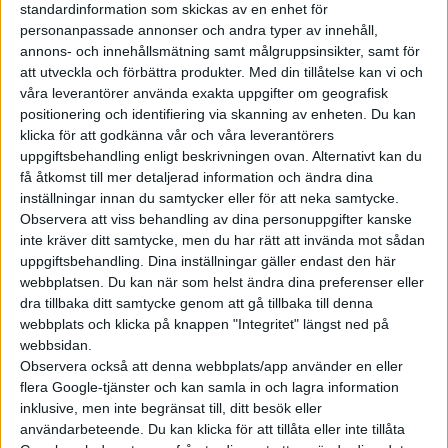
standardinformation som skickas av en enhet för
sig allt bör ta en närmre blick
personanpassade annonser och andra typer av innehåll,
på den eldrivna transportbilen
annons- och innehållsmätning samt målgruppsinsikter, samt för
Iveco eDaily. Redan den officiella
att utveckla och förbättra produkter.
Med din tillåtelse kan vi och
maximala släpvagnsvikten på...
våra leverantörer använda exakta uppgifter om geografisk
positionering och identifiering via skanning av enheten. Du kan
klicka för att godkänna vår och våra leverantörers
Solsemester i
uppgiftsbehandling enligt beskrivningen ovan. Alternativt kan du
husbil är
få åtkomst till mer detaljerad information och ändra dina
inställningar innan du samtycker eller för att neka samtycke.
framtiden
Observera att viss behandling av dina personuppgifter kanske
inte kräver ditt samtycke, men du har rätt att invända mot sådan
Tiden börjar bli mogen att
uppgiftsbehandling. Dina inställningar gäller endast den här
elektrifiera husbilar. Det anser
webbplatsen. Du kan när som helst ändra dina preferenser eller
den tyska husvagns- och
dra tillbaka ditt samtycke genom att gå tillbaka till denna
husbilstillverkaren Dethleffs,
webbplats och klicka på knappen "Integritet" längst ned på
som nu visar upp sitt senaste
webbsidan.
Observera också att denna webbplats/app använder en eller
konceptfordon på Caravan
flera Google-tjänster och kan samla in och lagra information
Salon Düsseldorf. – Eldrift
inklusive, men inte begränsat till, ditt besök eller
kommer att förändra hur man
användarbeteende. Du kan klicka för att tillåta eller inte tillåta
använder husbilar, säger...