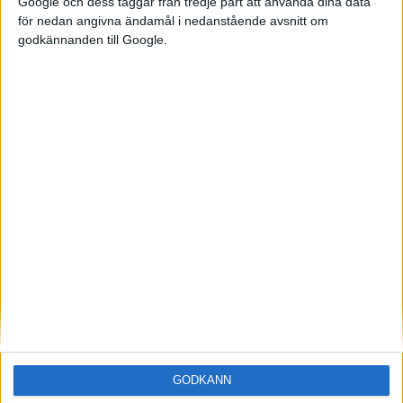
Google och dess taggar från tredje part att använda dina data
för nedan angivna ändamål i nedanstående avsnitt om
godkännanden till Google.
Elbilens nyhetsbrev
Håll dig uppdaterad om de senaste nyheterna!
Prenumerera
Mest lästa
7 aug 2026
Studie: Förbränningsbilar borde skrotas direkt
GODKÄNN
5 aug 2026