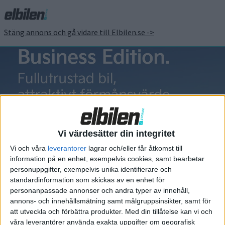
Stäng annons och gå vidare till Elbilen.se ->
JAC E30X
Vi värdesätter din integritet
Vi och våra
leverantorer
lagrar och/eller får åtkomst till
information på en enhet, exempelvis cookies, samt bearbetar
Elbilens nyhetsbrev
personuppgifter, exempelvis unika identifierare och
standardinformation som skickas av en enhet för
Håll dig uppdaterad om de senaste nyheterna!
personanpassade annonser och andra typer av innehåll,
annons- och innehållsmätning samt målgruppsinsikter, samt för
att utveckla och förbättra produkter.
Med din tillåtelse kan vi och
våra leverantörer använda exakta uppgifter om geografisk