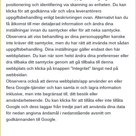
positionering och identifiering via skanning av enheten. Du kan
klicka för att godkänna vår och våra leverantörers
Prenumerera
uppgiftsbehandling enligt beskrivningen ovan. Alternativt kan du
få åtkomst till mer detaljerad information och ändra dina
inställningar innan du samtycker eller för att neka samtycke.
Mest lästa
Observera att viss behandling av dina personuppgifter kanske
inte kräver ditt samtycke, men du har rätt att invända mot sådan
5 aug 2026
uppgiftsbehandling. Dina inställningar gäller endast den här
Uppgift: då kommer Volvos nya eldrivna volymmodell EX50
webbplatsen. Du kan när som helst ändra dina preferenser eller
dra tillbaka ditt samtycke genom att gå tillbaka till denna
5 aug 2026
Så räddar solceller tillverkningen av BMW iX3
webbplats och klicka på knappen "Integritet" längst ned på
webbsidan.
5 aug 2026
Observera också att denna webbplats/app använder en eller
Krönika: Laddningen blir dyrare i höst – grön energi enda
flera Google-tjänster och kan samla in och lagra information
räddningen
inklusive, men inte begränsat till, ditt besök eller
5 aug 2026
användarbeteende. Du kan klicka för att tillåta eller inte tillåta
LFP-batteri och kiselkarbid – A2 e-tron är Audis mest effektiva elbil
Google och dess taggar från tredje part att använda dina data
för nedan angivna ändamål i nedanstående avsnitt om
6 aug 2026
Helt enligt plan – nu byggs BMW i3
godkännanden till Google.