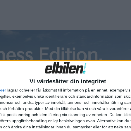
as i framtiden, för nu lanserar märket en...
 utökar sitt samarbete med
nik för batteribyten
sar stenhårt på sitt system med batteribyten, en teknik som
dra tillverkare hade dömt ut. I Kina finns idag över 2.300 så
 Power Swap Station, där det går att byta batteri på omkring
ter – en tid som kortas till tre minu...
Vi värdesätter din integritet
orer
lagrar och/eller får åtkomst till information på en enhet, exempelvi
ifter, exempelvis unika identifierare och standardinformation som skic
startar tillverkning av elbil med
onser och andra typer av innehåll, annons- och innehållsmätning sam
tbatteri”
 och förbättra produkter.
Med din tillåtelse kan vi och våra leverantöre
isk positionering och identifiering via skanning av enheten. Du kan klic
nska batteritillverkaren Northvolt presenterade nyligen ett
örers uppgiftsbehandling enligt beskrivningen ovan. Alternativt kan du f
on och ändra dina inställningar innan du samtycker eller för att neka sa
triumjonbatteri. Genom att ersätta dyrt litium med billigt salt