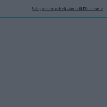
Stäng annons och gå vidare till Elbilen.se ->
takt
Annonsera hos Elbilen
Tidningsarkivet
Prenumerera
Mest lästa
7 aug 2026
Studie:
Förbränningsbilar borde
skrotas direkt
5 aug 2026
Uppgift: då kommer
Volvos nya eldrivna
volymmodell EX50
7 aug 2026
EU-plan: V2G-krav ska
göra elbilar till del av