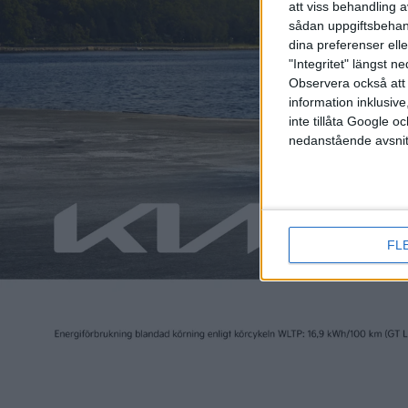
att viss behandling 
är det 
sådan uppgiftsbehand
som är b
dina preferenser elle
"Integritet" längst 
Observera också att 
information inklusive,
EU-
inte tillåta Google 
kil
nedanstående avsnit
En elbil
längre 
sammanfa
forsknin
FL
VW-
Volkswa
Ambition
genom e