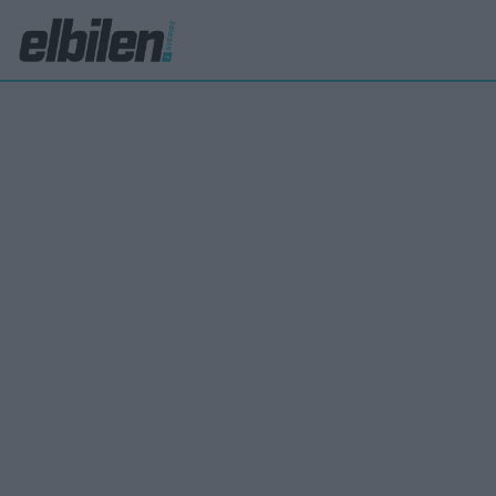
JAC
Ny b
JAC
Redan 2
svenska
år komm