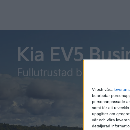
det ändr
NIO
tek
NIO sat
flera an
kallade
fem minu
Vi och våra
leverant
bearbetar personuppg
JAC 
personanpassade ann
”sal
samt för att utveckla
uppgifter om geograf
Den sve
vår och våra leverant
detaljerad informati
eget na