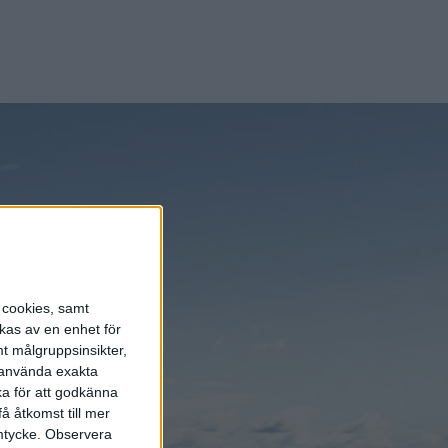
energisystemet
6 aug 2026
Säljstart för
instegsversionen av ID.
Polo
6 aug 2026
Nu även Byd – då vill
jätten tillverka solid
state-batterier
s cookies, samt
kas av en enhet för
Elbilens
t målgruppsinsikter,
r använda exakta
nyhetsbrev
ka för att godkänna
å åtkomst till mer
Håll dig uppdaterad om de
mtycke.
Observera