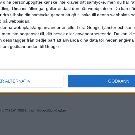
av dina personuppgifter kanske inte kräver ditt samtycke, men du har rä
ett alternativ på vägen mot att uppfylla drömmen om batterier
ling. Dina inställningar gäller endast den här webbplatsen. Du kan nä
etydligt billigare än idag. Med en...
r dra tillbaka ditt samtycke genom att gå tillbaka till denna webbplats 
ned på webbsidan.
denna webbplats/app använder en eller flera Google-tjänster och kan 
 men inte begränsat till, ditt besök eller användarbeteende. Du kan klicka 
projekt utvecklar 1000-
och dess taggar från tredje part att använda dina data för nedan angivna
ometersbil
t om godkännanden till Google.
 med 1 000 kilometers räckvidd på en laddning som inte får ta
än 90 minuter – så kan det EU-finansierade projektet EVC1000
ttas. Ett flertal aktörer, däribland universitet,
gsinstitut och Audi, ingår i projektet som str...
ER ALTERNATIV
GODKÄNN
gruppen storsatsar i Kina
gengruppen storsatsar på den kinesiska marknaden.
en är 400 000 sålda elbilar 2020 och 1,5 miljoner 2025. Detta
tt samarbete med den kinesiska biltillverkaren JAC.