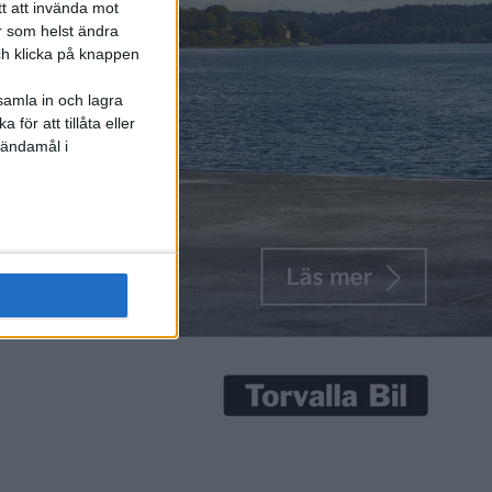
senaste nyheterna!
tt att invända mot
r som helst ändra
och klicka på knappen
samla in och lagra
för att tillåta eller
Prenumerera
 ändamål i