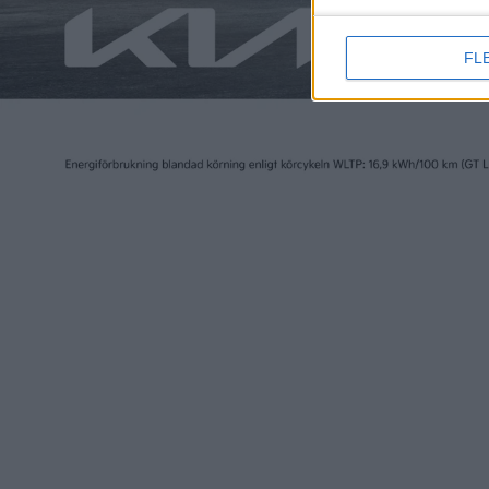
FL
Elbilen i Sverige ägs av Tidningen Elbilen i Sv
Ansvarig utgivare:
Fredrik Sandberg
Adress:
Götgatan 71
116 21 STOCKHOLM