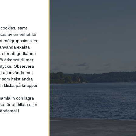
energisystemet
6 aug 2026
Säljstart för
s cookies, samt
instegsversionen av ID.
Polo
kas av en enhet för
t målgruppsinsikter,
r använda exakta
6 aug 2026
ka för att godkänna
Nu även Byd – då vill
å åtkomst till mer
jätten tillverka solid
mtycke.
Observera
state-batterier
tt att invända mot
r som helst ändra
och klicka på knappen
samla in och lagra
för att tillåta eller
Elbilens
 ändamål i
nyhetsbrev
Håll dig uppdaterad om de