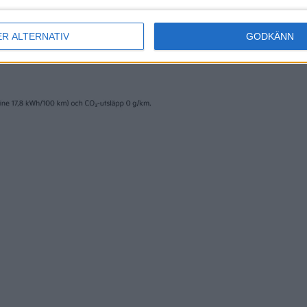
ER ALTERNATIV
GODKÄNN
erige AB och trycks av www.fridholmpartners.se