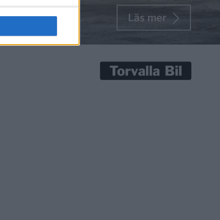
senaste nyheterna!
Prenumerera