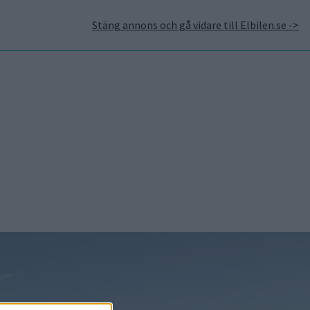
Stäng annons och gå vidare till Elbilen.se ->
takt
Annonsera hos Elbilen
Tidningsarkivet
Prenumerera
Mest lästa
7 aug 2026
Studie:
Förbränningsbilar borde
skrotas direkt
5 aug 2026
Uppgift: då kommer
Volvos nya eldrivna
volymmodell EX50
7 aug 2026
EU-plan: V2G-krav ska
göra elbilar till del av