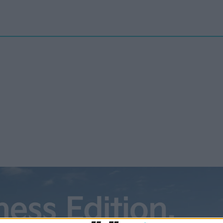
Nyheter
elbilenPLUS
Tester
Magasinet
Krönikor
Podcast
Kon