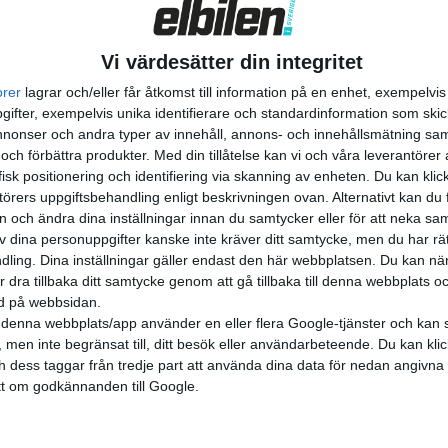
Vi värdesätter din integritet
orer
lagrar och/eller får åtkomst till information på en enhet, exempelvi
ifter, exempelvis unika identifierare och standardinformation som skic
onser och andra typer av innehåll, annons- och innehållsmätning sam
 och förbättra produkter.
Med din tillåtelse kan vi och våra leverantöre
isk positionering och identifiering via skanning av enheten. Du kan klic
örers uppgiftsbehandling enligt beskrivningen ovan. Alternativt kan du f
on och ändra dina inställningar innan du samtycker eller för att neka sa
av dina personuppgifter kanske inte kräver ditt samtycke, men du har rä
ling. Dina inställningar gäller endast den här webbplatsen. Du kan nä
r dra tillbaka ditt samtycke genom att gå tillbaka till denna webbplats 
ned på webbsidan.
denna webbplats/app använder en eller flera Google-tjänster och kan 
 men inte begränsat till, ditt besök eller användarbeteende. Du kan klicka 
och dess taggar från tredje part att använda dina data för nedan angivna
t om godkännanden till Google.