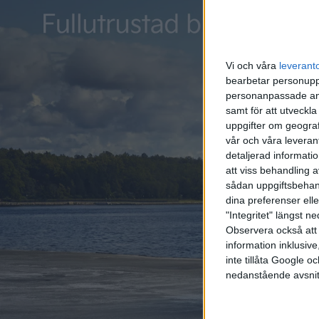
Vi och våra
leverant
bearbetar personuppg
personanpassade ann
samt för att utveckla
uppgifter om geograf
vår och våra leverant
detaljerad informati
att viss behandling 
sådan uppgiftsbehand
dina preferenser elle
"Integritet" längst 
Observera också att 
information inklusive,
inte tillåta Google 
nedanstående avsnit