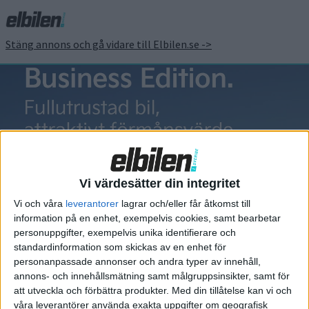
Stäng annons och gå vidare till Elbilen.se ->
Kia EV Day
Vi värdesätter din integritet
Vi och våra
leverantorer
lagrar och/eller får åtkomst till
information på en enhet, exempelvis cookies, samt bearbetar
Elbilens nyhetsbrev
personuppgifter, exempelvis unika identifierare och
standardinformation som skickas av en enhet för
Håll dig uppdaterad om de senaste nyheterna!
personanpassade annonser och andra typer av innehåll,
annons- och innehållsmätning samt målgruppsinsikter, samt för
att utveckla och förbättra produkter.
Med din tillåtelse kan vi och
våra leverantörer använda exakta uppgifter om geografisk