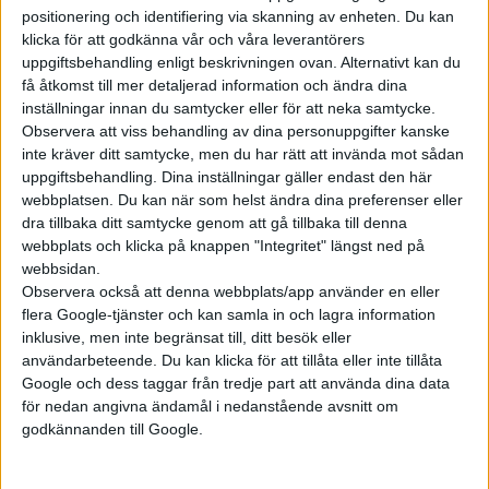
positionering och identifiering via skanning av enheten. Du kan
klicka för att godkänna vår och våra leverantörers
Prenumerera
uppgiftsbehandling enligt beskrivningen ovan. Alternativt kan du
få åtkomst till mer detaljerad information och ändra dina
inställningar innan du samtycker eller för att neka samtycke.
Mest lästa
Observera att viss behandling av dina personuppgifter kanske
inte kräver ditt samtycke, men du har rätt att invända mot sådan
5 aug 2026
uppgiftsbehandling. Dina inställningar gäller endast den här
Uppgift: då kommer Volvos nya eldrivna volymmodell EX50
webbplatsen. Du kan när som helst ändra dina preferenser eller
dra tillbaka ditt samtycke genom att gå tillbaka till denna
6 aug 2026
Nu även Byd – då vill jätten tillverka solid state-batterier
webbplats och klicka på knappen "Integritet" längst ned på
webbsidan.
6 aug 2026
Observera också att denna webbplats/app använder en eller
Säljstart för instegsversionen av ID. Polo
flera Google-tjänster och kan samla in och lagra information
6 aug 2026
inklusive, men inte begränsat till, ditt besök eller
Volvokoncernen samarbetar med Toyota kring vätgas för tung
användarbeteende. Du kan klicka för att tillåta eller inte tillåta
trafik
Google och dess taggar från tredje part att använda dina data
för nedan angivna ändamål i nedanstående avsnitt om
6 aug 2026
Helt enligt plan – nu byggs BMW i3
godkännanden till Google.