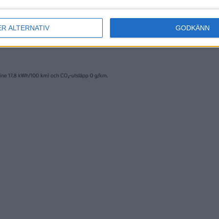
ER ALTERNATIV
GODKÄNN
erige AB och trycks av www.fridholmpartners.se