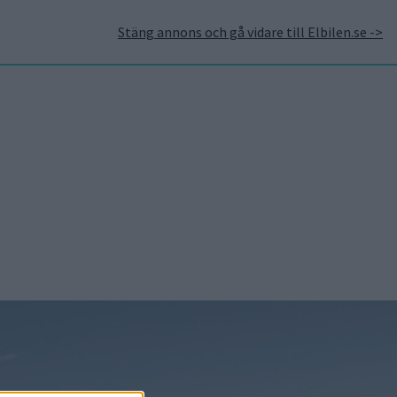
Stäng annons och gå vidare till Elbilen.se ->
takt
Annonsera hos Elbilen
Tidningsarkivet
Prenumerera
Mest lästa
5 aug 2026
Uppgift: då kommer
Volvos nya eldrivna
volymmodell EX50
5 aug 2026
Så räddar solceller
tillverkningen av BMW iX3
5 aug 2026
Krönika: Laddningen blir
dyrare i höst – grön