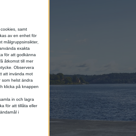
energi enda räddningen
5 aug 2026
LFP-batteri och
kiselkarbid – A2 e-tron är
s cookies, samt
Audis mest effektiva elbil
kas av en enhet för
t målgruppsinsikter,
r använda exakta
4 aug 2026
ka för att godkänna
Porsches nya vd
å åtkomst till mer
bekräftar: Eldrivna 718
mtycke.
Observera
blir av och Taycan lever
vidare
tt att invända mot
r som helst ändra
och klicka på knappen
samla in och lagra
för att tillåta eller
Elbilens
 ändamål i
nyhetsbrev
Håll dig uppdaterad om de