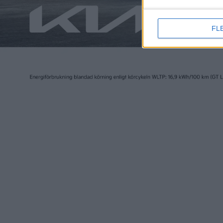
FL
Elbilen i Sverige ägs av Tidningen Elbilen i Sv
Ansvarig utgivare:
Fredrik Sandberg
Adress:
Götgatan 71
116 21 STOCKHOLM