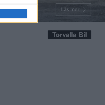
senaste nyheterna!
Prenumerera