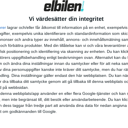
Vi värdesätter din integritet
orer
lagrar och/eller får åtkomst till information på en enhet, exempelvi
ifter, exempelvis unika identifierare och standardinformation som skic
onser och andra typer av innehåll, annons- och innehållsmätning sam
 och förbättra produkter.
Med din tillåtelse kan vi och våra leverantöre
isk positionering och identifiering via skanning av enheten. Du kan klic
örers uppgiftsbehandling enligt beskrivningen ovan. Alternativt kan du f
on och ändra dina inställningar innan du samtycker eller för att neka sa
av dina personuppgifter kanske inte kräver ditt samtycke, men du har rä
ling. Dina inställningar gäller endast den här webbplatsen. Du kan nä
r dra tillbaka ditt samtycke genom att gå tillbaka till denna webbplats 
ned på webbsidan.
denna webbplats/app använder en eller flera Google-tjänster och kan 
 men inte begränsat till, ditt besök eller användarbeteende. Du kan klicka 
och dess taggar från tredje part att använda dina data för nedan angivna
t om godkännanden till Google.