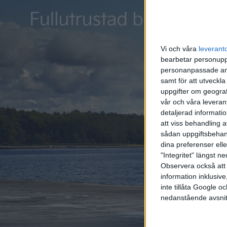
Vi och våra
leverant
bearbetar personuppg
personanpassade ann
samt för att utveckla
uppgifter om geograf
vår och våra leverant
detaljerad informati
att viss behandling 
sådan uppgiftsbehand
dina preferenser elle
"Integritet" längst 
Observera också att 
information inklusive,
inte tillåta Google 
nedanstående avsnit