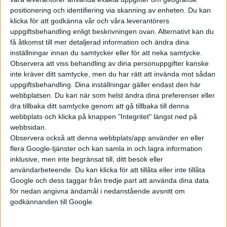
positionering och identifiering via skanning av enheten. Du kan
klicka för att godkänna vår och våra leverantörers
uppgiftsbehandling enligt beskrivningen ovan. Alternativt kan du
få åtkomst till mer detaljerad information och ändra dina
Prenumerera
inställningar innan du samtycker eller för att neka samtycke.
Observera att viss behandling av dina personuppgifter kanske
inte kräver ditt samtycke, men du har rätt att invända mot sådan
Mest lästa
uppgiftsbehandling. Dina inställningar gäller endast den här
webbplatsen. Du kan när som helst ändra dina preferenser eller
7 aug 2026
dra tillbaka ditt samtycke genom att gå tillbaka till denna
Studie: Förbränningsbilar borde skrotas direkt
webbplats och klicka på knappen "Integritet" längst ned på
webbsidan.
7 aug 2026
Observera också att denna webbplats/app använder en eller
EU-plan: V2G-krav ska göra elbilar till del av energisystemet
flera Google-tjänster och kan samla in och lagra information
5 aug 2026
inklusive, men inte begränsat till, ditt besök eller
Uppgift: då kommer Volvos nya eldrivna volymmodell EX50
användarbeteende. Du kan klicka för att tillåta eller inte tillåta
Google och dess taggar från tredje part att använda dina data
6 aug 2026
Säljstart för instegsversionen av ID. Polo
för nedan angivna ändamål i nedanstående avsnitt om
godkännanden till Google.
6 aug 2026
Nu även Byd – då vill jätten tillverka solid state-batterier