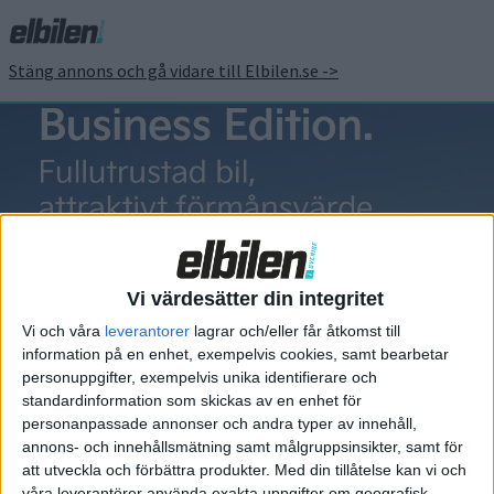
Stäng annons och gå vidare till Elbilen.se ->
Mercedes
Trucks
Vi värdesätter din integritet
Vi och våra
leverantorer
lagrar och/eller får åtkomst till
information på en enhet, exempelvis cookies, samt bearbetar
personuppgifter, exempelvis unika identifierare och
standardinformation som skickas av en enhet för
Elbilens nyhetsbrev
personanpassade annonser och andra typer av innehåll,
annons- och innehållsmätning samt målgruppsinsikter, samt för
Håll dig uppdaterad om de senaste nyheterna!
att utveckla och förbättra produkter.
Med din tillåtelse kan vi och
våra leverantörer använda exakta uppgifter om geografisk