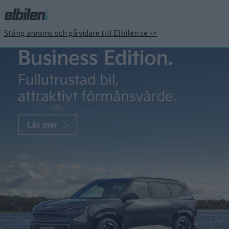
Stäng annons och gå vidare till Elbilen.se ->
MG4
Säljstart för nya
MG4 – det
kostar
uppdaterade
halvkombin
MG4 har sålts i Sverige sedan