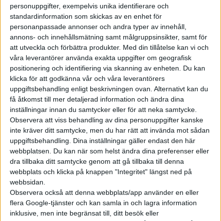
föregångare och den första
personuppgifter, exempelvis unika identifierare och
massproducerade elbilen att
standardinformation som skickas av en enhet för
erbjudas med ett så kallat semi
personanpassade annonser och andra typer av innehåll,
annons- och innehållsmätning samt målgruppsinsikter, samt för
solid state-batteri. Nu kom...
att utveckla och förbättra produkter.
Med din tillåtelse kan vi och
våra leverantörer använda exakta uppgifter om geografisk
Nu skeppas
positionering och identifiering via skanning av enheten. Du kan
klicka för att godkänna vår och våra leverantörers
första
uppgiftsbehandling enligt beskrivningen ovan. Alternativt kan du
“folkelbilen”
få åtkomst till mer detaljerad information och ändra dina
inställningar innan du samtycker eller för att neka samtycke.
med semi solid
Observera att viss behandling av dina personuppgifter kanske
state-battteri
inte kräver ditt samtycke, men du har rätt att invända mot sådan
uppgiftsbehandling. Dina inställningar gäller endast den här
Ny teknologi är ofta dyr. Inom
webbplatsen. Du kan när som helst ändra dina preferenser eller
bilvärlden brukar det betyda att
dra tillbaka ditt samtycke genom att gå tillbaka till denna
flaggskeppsmodeller blir först
webbplats och klicka på knappen "Integritet" längst ned på
med nya saker som med tiden
webbsidan.
Observera också att denna webbplats/app använder en eller
sipprar ned till mer prisvärda
flera Google-tjänster och kan samla in och lagra information
modeller. Kinesiska Saic vill med
inklusive, men inte begränsat till, ditt besök eller
sitt märke MG nu erbjuda