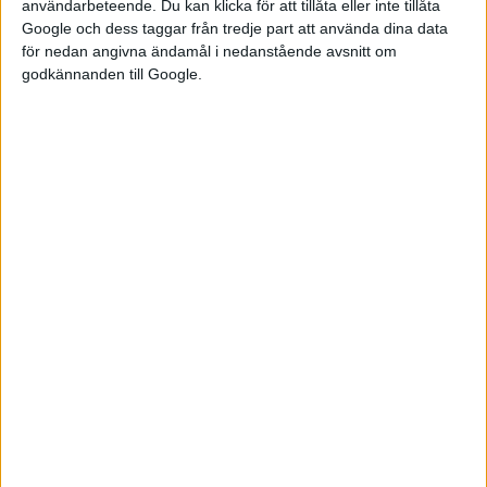
användarbeteende. Du kan klicka för att tillåta eller inte tillåta
avancerad batteriteknik i en
Google och dess taggar från tredje part att använda dina data
uppdater...
för nedan angivna ändamål i nedanstående avsnitt om
godkännanden till Google.
Nya MG4 –
prispress och
semi solid
state-batteri
En ny generation av MG4 börjar
nu att säljas på den kinesiska
marknaden. Med det sänker
märkets ägare SAIC både priset
på modellen och meddelar att
den kommer bli en av de första
massproducerade
bilmodellerna som erbjuds med
semi solid state-batteri...