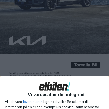
2022 och nu lanseras den i en ny
version. Och precis som tidigare
fortsätter MG4 att vara en av
marknadens billigaste elbilar
med ett pris som börjar på
precis under 300 000 kronor. Nya
MG4 EV Urban kommer i tre
olika ut...
Nu kommer
uppdaterade
MG4 till Europa
På den kinesiska markanden
lanserades förra året en
uppdaterad version av MG4. En
Vi värdesätter din integritet
modell som då presenterades
Vi och våra
leverantorer
lagrar och/eller får åtkomst till
som både billigare än sin
information på en enhet, exempelvis cookies, samt bearbetar