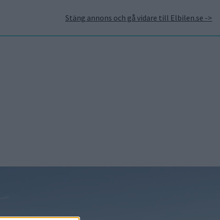
Stäng annons och gå vidare till Elbilen.se ->
takt
Annonsera hos Elbilen
Tidningsarkivet
Prenumerera
Mest lästa
5 aug 2026
Uppgift: då kommer
Volvos nya eldrivna
volymmodell EX50
5 aug 2026
Så räddar solceller
tillverkningen av BMW iX3
5 aug 2026
Krönika: Laddningen blir
dyrare i höst – grön