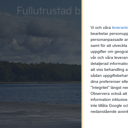
batterit
Vi och våra
leverant
bearbetar personuppg
personanpassade ann
samt för att utveckla
uppgifter om geograf
vår och våra leverant
detaljerad informati
att viss behandling 
sådan uppgiftsbehand
dina preferenser elle
"Integritet" längst 
Observera också att 
information inklusive,
inte tillåta Google 
nedanstående avsnit