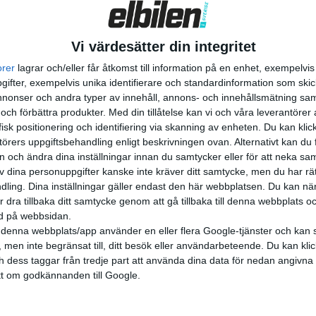
illverkning. Nyheten spreds snabbt internationell...
Vi värdesätter din integritet
orer
lagrar och/eller får åtkomst till information på en enhet, exempelvi
ifter, exempelvis unika identifierare och standardinformation som skic
onser och andra typer av innehåll, annons- och innehållsmätning sam
 och förbättra produkter.
Med din tillåtelse kan vi och våra leverantöre
isk positionering och identifiering via skanning av enheten. Du kan klic
örers uppgiftsbehandling enligt beskrivningen ovan. Alternativt kan du f
on och ändra dina inställningar innan du samtycker eller för att neka sa
av dina personuppgifter kanske inte kräver ditt samtycke, men du har rä
ling. Dina inställningar gäller endast den här webbplatsen. Du kan nä
r dra tillbaka ditt samtycke genom att gå tillbaka till denna webbplats 
ned på webbsidan.
denna webbplats/app använder en eller flera Google-tjänster och kan 
 men inte begränsat till, ditt besök eller användarbeteende. Du kan klicka 
och dess taggar från tredje part att använda dina data för nedan angivna
t om godkännanden till Google.