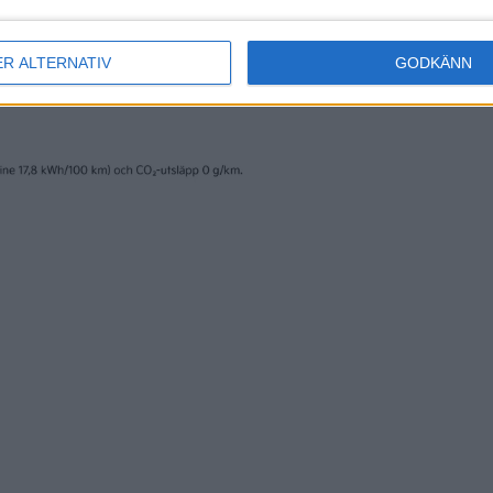
ER ALTERNATIV
GODKÄNN
erige AB och trycks av www.fridholmpartners.se