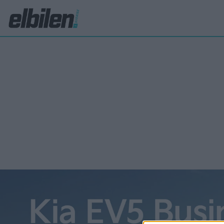
miljörapport
Deb
ny f
Sommare
har tagi
present