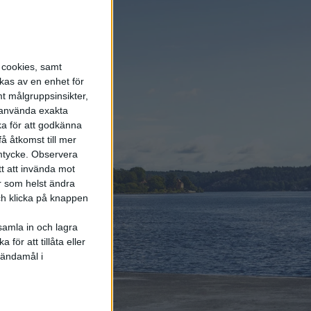
energi enda räddningen
5 aug 2026
LFP-batteri och
kiselkarbid – A2 e-tron är
s cookies, samt
Audis mest effektiva elbil
kas av en enhet för
t målgruppsinsikter,
r använda exakta
4 aug 2026
ka för att godkänna
Porsches nya vd
å åtkomst till mer
bekräftar: Eldrivna 718
mtycke.
Observera
blir av och Taycan lever
vidare
tt att invända mot
r som helst ändra
och klicka på knappen
samla in och lagra
för att tillåta eller
Elbilens
 ändamål i
nyhetsbrev
Håll dig uppdaterad om de