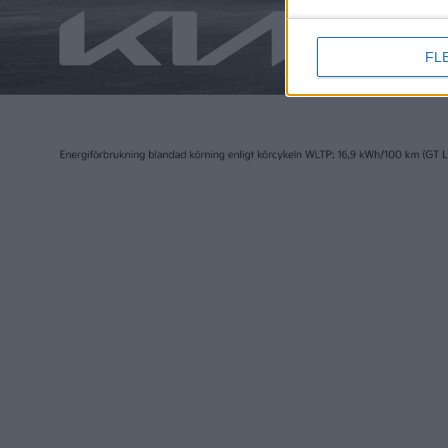
FL
Elbilen i Sverige ägs av Tidningen Elbilen i Sv
Ansvarig utgivare:
Fredrik Sandberg
Adress:
Götgatan 71
116 21 STOCKHOLM