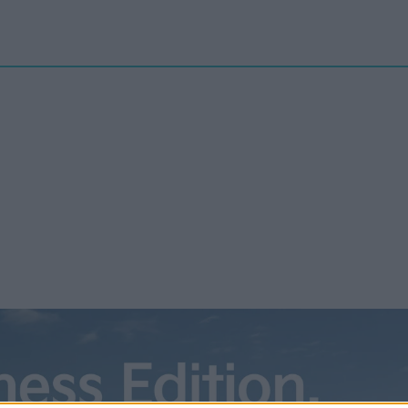
Nyheter
elbilenPLUS
Tester
Magasinet
Krönikor
Podcast
Kon
atten om skitiga batterier tar
art
ns debatt om huruvida batteribilar verkligen är klimatsmarta
t ny fart. Allt började när IVL Svenska Miljöinstitutet i maj
erade en rapport som tog upp energiårgången vid