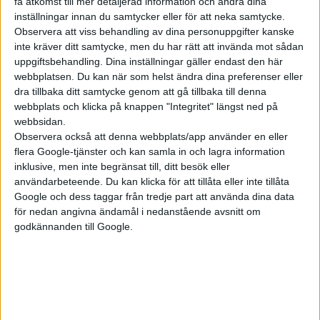
överträffar gammelbilar. Nu vill
få åtkomst till mer detaljerad information och ändra dina
FIA Formula E gå ännu längre
inställningar innan du samtycker eller för att neka samtycke.
Observera att viss behandling av dina personuppgifter kanske
genom att starta en
inte kräver ditt samtycke, men du har rätt att invända mot sådan
tävlingsserie f...
uppgiftsbehandling. Dina inställningar gäller endast den här
webbplatsen. Du kan när som helst ändra dina preferenser eller
Svenskar
dra tillbaka ditt samtycke genom att gå tillbaka till denna
webbplats och klicka på knappen "Integritet" längst ned på
bygger eldriven
webbsidan.
Mitsubishi för
Observera också att denna webbplats/app använder en eller
flera Google-tjänster och kan samla in och lagra information
rallybanan
inklusive, men inte begränsat till, ditt besök eller
användarbeteende. Du kan klicka för att tillåta eller inte tillåta
Mpart utvecklar en tvåmotorig
Google och dess taggar från tredje part att använda dina data
version av Mitsubishi Mirage,
för nedan angivna ändamål i nedanstående avsnitt om
eller rättare sagt en Mirage R5
godkännanden till Google.
som den kallas i
rallysammanhang. Och
eftersom det handlar om dubbla
elmotorer blir det en Mitsubishi
Mirage R5e. Motoreffekten är på