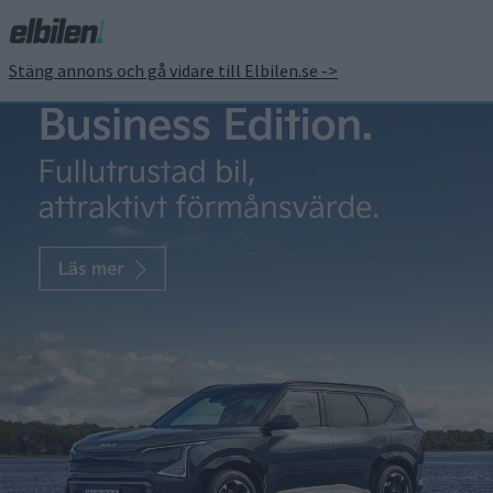
Stäng annons och gå vidare till Elbilen.se ->
Motorsport
Supertätt
försäsongstest
för STCC
Det från i år helt elektriska
mästerskapet STCC kör just nu
försäsongstest. Detta inför
premiären i Göteborg den 8–9