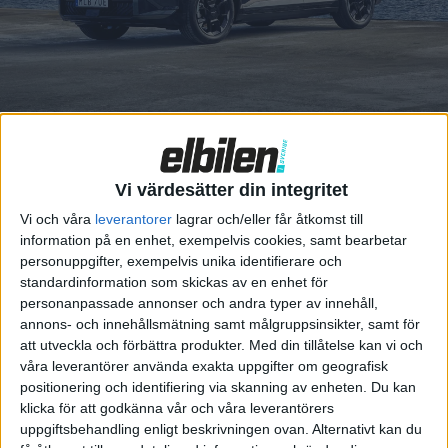
juni. Och det ser riktigt lovande
ut!Tidigare
gokartvärldsmästaren Viktor
Gustavsson imponerade direkt
på Ljungbyheds Motorbana och
s...
Vi värdesätter din integritet
Racingserie tar
Vi och våra
leverantorer
lagrar och/eller får åtkomst till
suvar till
information på en enhet, exempelvis cookies, samt bearbetar
extrema
personuppgifter, exempelvis unika identifierare och
standardinformation som skickas av en enhet för
miljöer
personanpassade annonser och andra typer av innehåll,
annons- och innehållsmätning samt målgruppsinsikter, samt för
Racingserien Formel E må ha
att utveckla och förbättra produkter.
Med din tillåtelse kan vi och
bidragit till elbilsutvecklingen,
våra leverantörer använda exakta uppgifter om geografisk
såväl rent tekniskt som genom
positionering och identifiering via skanning av enheten. Du kan
att visa för en bredare publik
klicka för att godkänna vår och våra leverantörers
att elbilar i många avseenden
uppgiftsbehandling enligt beskrivningen ovan. Alternativt kan du