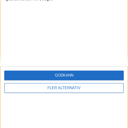
Mest lästa
5 aug 2026
Uppgift: då kommer Volvos nya eldrivna volymmodell EX50
6 aug 2026
Nu även Byd – då vill jätten tillverka solid state-batterier
7 aug 2026
Studie: Förbränningsbilar borde skrotas direkt
6 aug 2026
Säljstart för instegsversionen av ID. Polo
GODKÄNN
7 aug 2026
EU-plan: V2G-krav ska göra elbilar till del av energisystemet
FLER ALTERNATIV