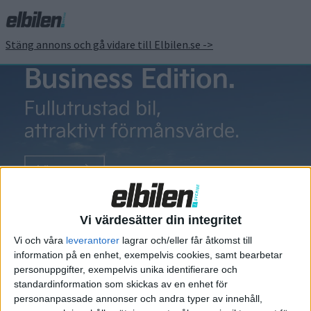
Stäng annons och gå vidare till Elbilen.se ->
natriumjon
Nytt projekt:
tidigare Northvolt-
Vi värdesätter din integritet
vd satsar på
Vi och våra
leverantorer
lagrar och/eller får åtkomst till
natriumjonbatterier
information på en enhet, exempelvis cookies, samt bearbetar
personuppgifter, exempelvis unika identifierare och
Som vd för batteritillverkaren
standardinformation som skickas av en enhet för
Northvolt blev Peter Carlsson ansiktet
personanpassade annonser och andra typer av innehåll,