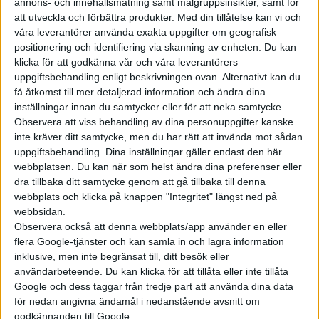
utåt för de stora satsningar på grön
annons- och innehållsmätning samt målgruppsinsikter, samt för
att utveckla och förbättra produkter.
Med din tillåtelse kan vi och
industri som skedde i början av 2020-
våra leverantörer använda exakta uppgifter om geografisk
talet. Som vi alla vet höll inte
positionering och identifiering via skanning av enheten. Du kan
Northvolts planer på svensk
klicka för att godkänna vår och våra leverantörers
batteritillverkning och företaget gick i
uppgiftsbehandling enligt beskrivningen ovan. Alternativt kan du
konk...
få åtkomst till mer detaljerad information och ändra dina
inställningar innan du samtycker eller för att neka samtycke.
Observera att viss behandling av dina personuppgifter kanske
inte kräver ditt samtycke, men du har rätt att invända mot sådan
uppgiftsbehandling. Dina inställningar gäller endast den här
webbplatsen. Du kan när som helst ändra dina preferenser eller
Elbilens nyhetsbrev
dra tillbaka ditt samtycke genom att gå tillbaka till denna
webbplats och klicka på knappen "Integritet" längst ned på
Håll dig uppdaterad om de senaste nyheterna!
webbsidan.
Observera också att denna webbplats/app använder en eller
flera Google-tjänster och kan samla in och lagra information
inklusive, men inte begränsat till, ditt besök eller
användarbeteende. Du kan klicka för att tillåta eller inte tillåta
Prenumerera
Google och dess taggar från tredje part att använda dina data
för nedan angivna ändamål i nedanstående avsnitt om
godkännanden till Google.