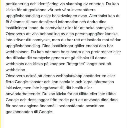
positionering och identifiering via skanning av enheten. Du kan
klicka för att godkänna vår och våra leverantörers
Prenumerera
uppgiftsbehandling enligt beskrivningen ovan. Alternativt kan du
få åtkomst till mer detaljerad information och ändra dina
inställningar innan du samtycker eller för att neka samtycke.
Mest lästa
Observera att viss behandling av dina personuppgifter kanske
inte kräver ditt samtycke, men du har rätt att invända mot sådan
7 aug 2026
uppgiftsbehandling. Dina inställningar gäller endast den här
Studie: Förbränningsbilar borde skrotas direkt
webbplatsen. Du kan när som helst ändra dina preferenser eller
dra tillbaka ditt samtycke genom att gå tillbaka till denna
5 aug 2026
webbplats och klicka på knappen "Integritet" längst ned på
Uppgift: då kommer Volvos nya eldrivna volymmodell EX50
webbsidan.
7 aug 2026
Observera också att denna webbplats/app använder en eller
EU-plan: V2G-krav ska göra elbilar till del av energisystemet
flera Google-tjänster och kan samla in och lagra information
inklusive, men inte begränsat till, ditt besök eller
6 aug 2026
Säljstart för instegsversionen av ID. Polo
användarbeteende. Du kan klicka för att tillåta eller inte tillåta
Google och dess taggar från tredje part att använda dina data
6 aug 2026
för nedan angivna ändamål i nedanstående avsnitt om
Nu även Byd – då vill jätten tillverka solid state-batterier
godkännanden till Google.