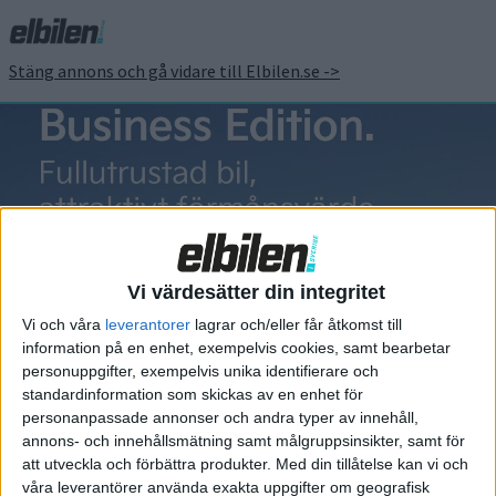
Stäng annons och gå vidare till Elbilen.se ->
Nio Day
Vi värdesätter din integritet
Vi och våra
leverantorer
lagrar och/eller får åtkomst till
information på en enhet, exempelvis cookies, samt bearbetar
Elbilens nyhetsbrev
personuppgifter, exempelvis unika identifierare och
standardinformation som skickas av en enhet för
Håll dig uppdaterad om de senaste nyheterna!
personanpassade annonser och andra typer av innehåll,
annons- och innehållsmätning samt målgruppsinsikter, samt för
att utveckla och förbättra produkter.
Med din tillåtelse kan vi och
våra leverantörer använda exakta uppgifter om geografisk