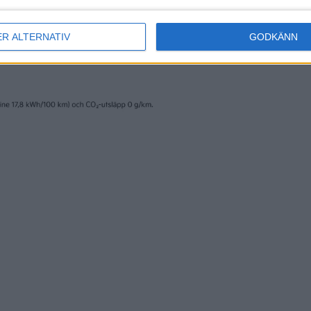
ER ALTERNATIV
GODKÄNN
erige AB och trycks av www.fridholmpartners.se