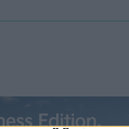
Nyheter
elbilenPLUS
Tester
Magasinet
Krönikor
Podcast
Kon
ota skruvar ned förväntningar
olid state
höjde nyligen temperaturen i racet om vem som ska bli först
 lyckas med kommersiell tillverkning av så kallade solid state-
r. Med det, alltså batterier som har en fast i stället för flytande