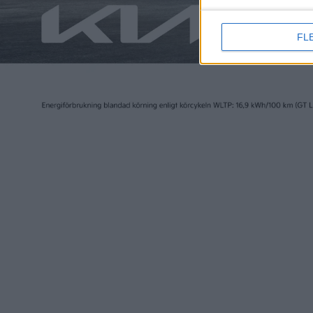
FL
Elbilen i Sverige ägs av Tidningen Elbilen i Sv
Ansvarig utgivare:
Fredrik Sandberg
Adress:
Götgatan 71
116 21 STOCKHOLM