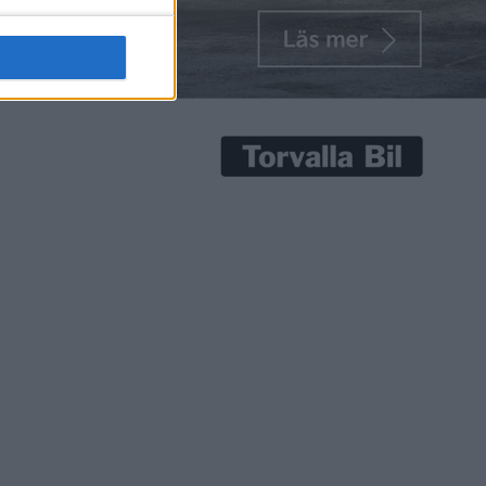
senaste nyheterna!
Prenumerera