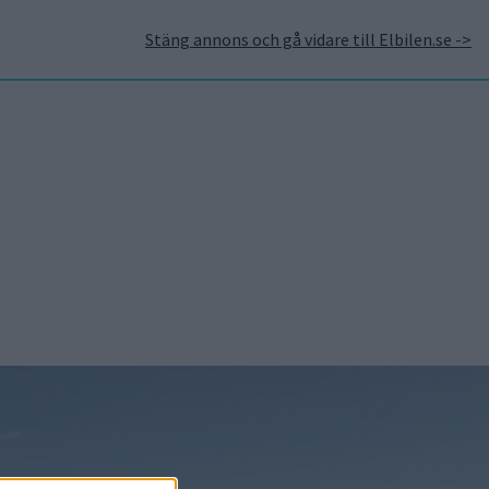
Stäng annons och gå vidare till Elbilen.se ->
takt
Annonsera hos Elbilen
Tidningsarkivet
Prenumerera
Mest lästa
7 aug 2026
Studie:
Förbränningsbilar borde
skrotas direkt
5 aug 2026
Uppgift: då kommer
Volvos nya eldrivna
volymmodell EX50
7 aug 2026
EU-plan: V2G-krav ska
göra elbilar till del av