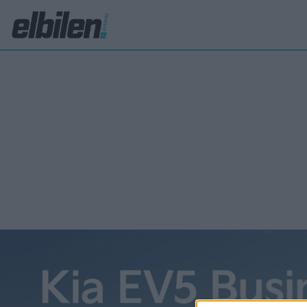
nyhter
Toy
på s
Toyota 
med att
batterie