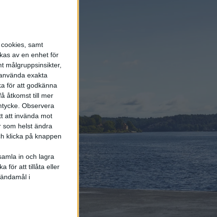
energisystemet
6 aug 2026
Säljstart för
s cookies, samt
instegsversionen av ID.
Polo
kas av en enhet för
t målgruppsinsikter,
r använda exakta
6 aug 2026
ka för att godkänna
Nu även Byd – då vill
å åtkomst till mer
jätten tillverka solid
mtycke.
Observera
state-batterier
tt att invända mot
r som helst ändra
och klicka på knappen
samla in och lagra
för att tillåta eller
Elbilens
 ändamål i
nyhetsbrev
Håll dig uppdaterad om de