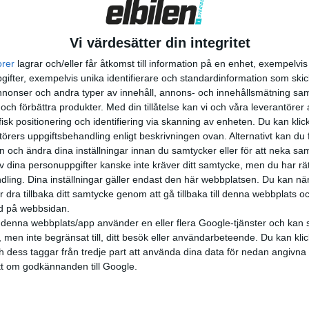
yt, hoppas flera biltillverka...
Vi värdesätter din integritet
orer
lagrar och/eller får åtkomst till information på en enhet, exempelvi
byggs elbåten Candela P-12
ifter, exempelvis unika identifierare och standardinformation som skic
onser och andra typer av innehåll, annons- och innehållsmätning sam
ommar ska den eldrivna ”flygande” passagerarfärjan Candela P-
 och förbättra produkter.
Med din tillåtelse kan vi och våra leverantöre
as in i trafik mellan Ekerö och centrala Stockholm. Genom det
isk positionering och identifiering via skanning av enheten. Du kan klic
iden minska från dagens 55 minuter till 25 minuter. Verkligt
örers uppgiftsbehandling enligt beskrivningen ovan. Alternativt kan du f
on och ändra dina inställningar innan du samtycker eller för att neka sa
 är den inte, men Candela P-12 är en...
av dina personuppgifter kanske inte kräver ditt samtycke, men du har rä
ling. Dina inställningar gäller endast den här webbplatsen. Du kan nä
r dra tillbaka ditt samtycke genom att gå tillbaka till denna webbplats 
ned på webbsidan.
denna webbplats/app använder en eller flera Google-tjänster och kan 
 men inte begränsat till, ditt besök eller användarbeteende. Du kan klicka 
och dess taggar från tredje part att använda dina data för nedan angivna
t om godkännanden till Google.