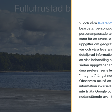
elektrol
Vi och våra
leverant
Nu 
bearbetar personuppg
personanpassade ann
Nästa s
samt för att utveckla
12 sätt
uppgifter om geograf
ska rest
vår och våra leverant
detaljerad informati
flygande
att viss behandling 
sådan uppgiftsbehand
dina preferenser elle
"Integritet" längst 
Observera också att 
information inklusive,
inte tillåta Google 
nedanstående avsnit