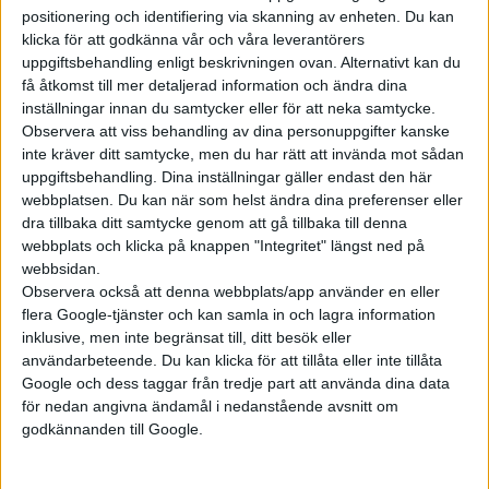
positionering och identifiering via skanning av enheten. Du kan
klicka för att godkänna vår och våra leverantörers
Prenumerera
uppgiftsbehandling enligt beskrivningen ovan. Alternativt kan du
få åtkomst till mer detaljerad information och ändra dina
inställningar innan du samtycker eller för att neka samtycke.
Mest lästa
Observera att viss behandling av dina personuppgifter kanske
inte kräver ditt samtycke, men du har rätt att invända mot sådan
5 aug 2026
uppgiftsbehandling. Dina inställningar gäller endast den här
Uppgift: då kommer Volvos nya eldrivna volymmodell EX50
webbplatsen. Du kan när som helst ändra dina preferenser eller
dra tillbaka ditt samtycke genom att gå tillbaka till denna
6 aug 2026
Nu även Byd – då vill jätten tillverka solid state-batterier
webbplats och klicka på knappen "Integritet" längst ned på
webbsidan.
6 aug 2026
Observera också att denna webbplats/app använder en eller
Säljstart för instegsversionen av ID. Polo
flera Google-tjänster och kan samla in och lagra information
6 aug 2026
inklusive, men inte begränsat till, ditt besök eller
Volvokoncernen samarbetar med Toyota kring vätgas för tung
användarbeteende. Du kan klicka för att tillåta eller inte tillåta
trafik
Google och dess taggar från tredje part att använda dina data
för nedan angivna ändamål i nedanstående avsnitt om
6 aug 2026
Helt enligt plan – nu byggs BMW i3
godkännanden till Google.