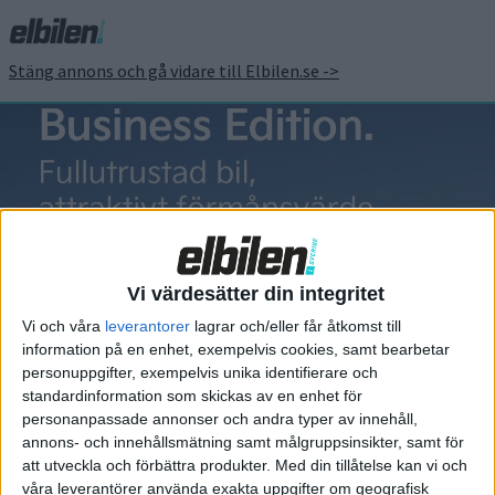
Stäng annons och gå vidare till Elbilen.se ->
Peter Carlsson
Vi värdesätter din integritet
Vi och våra
leverantorer
lagrar och/eller får åtkomst till
information på en enhet, exempelvis cookies, samt bearbetar
Elbilens nyhetsbrev
personuppgifter, exempelvis unika identifierare och
standardinformation som skickas av en enhet för
Håll dig uppdaterad om de senaste nyheterna!
personanpassade annonser och andra typer av innehåll,
annons- och innehållsmätning samt målgruppsinsikter, samt för
att utveckla och förbättra produkter.
Med din tillåtelse kan vi och
våra leverantörer använda exakta uppgifter om geografisk