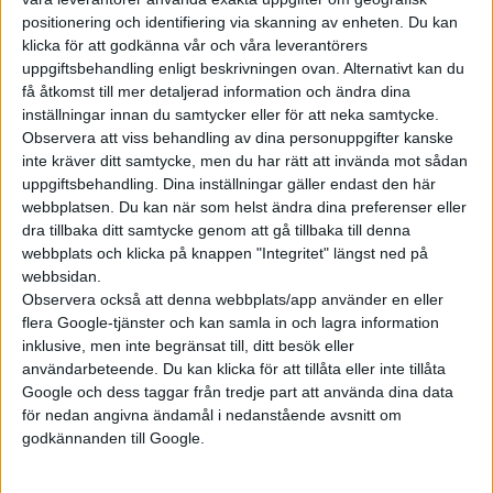
positionering och identifiering via skanning av enheten. Du kan
klicka för att godkänna vår och våra leverantörers
uppgiftsbehandling enligt beskrivningen ovan. Alternativt kan du
få åtkomst till mer detaljerad information och ändra dina
Prenumerera
inställningar innan du samtycker eller för att neka samtycke.
Observera att viss behandling av dina personuppgifter kanske
inte kräver ditt samtycke, men du har rätt att invända mot sådan
Mest lästa
uppgiftsbehandling. Dina inställningar gäller endast den här
webbplatsen. Du kan när som helst ändra dina preferenser eller
7 aug 2026
dra tillbaka ditt samtycke genom att gå tillbaka till denna
Studie: Förbränningsbilar borde skrotas direkt
webbplats och klicka på knappen "Integritet" längst ned på
webbsidan.
7 aug 2026
Observera också att denna webbplats/app använder en eller
EU-plan: V2G-krav ska göra elbilar till del av energisystemet
flera Google-tjänster och kan samla in och lagra information
5 aug 2026
inklusive, men inte begränsat till, ditt besök eller
Uppgift: då kommer Volvos nya eldrivna volymmodell EX50
användarbeteende. Du kan klicka för att tillåta eller inte tillåta
Google och dess taggar från tredje part att använda dina data
6 aug 2026
Säljstart för instegsversionen av ID. Polo
för nedan angivna ändamål i nedanstående avsnitt om
godkännanden till Google.
6 aug 2026
Nu även Byd – då vill jätten tillverka solid state-batterier