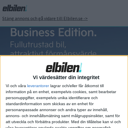
Stäng annons och gå vidare till Elbilen.se ->
Power Swap
Station
Vi värdesätter din integritet
Vi och våra
leverantorer
lagrar och/eller får åtkomst till
information på en enhet, exempelvis cookies, samt bearbetar
personuppgifter, exempelvis unika identifierare och
standardinformation som skickas av en enhet för
Elbilens nyhetsbrev
personanpassade annonser och andra typer av innehåll,
annons- och innehållsmätning samt målgruppsinsikter, samt för
Håll dig uppdaterad om de senaste nyheterna!
att utveckla och förbättra produkter.
Med din tillåtelse kan vi och
våra leverantörer använda exakta uppgifter om geografisk