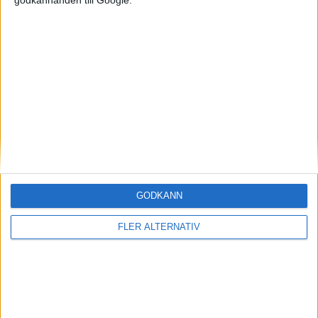
Mest lästa
7 aug 2026
Studie: Förbränningsbilar borde skrotas direkt
5 aug 2026
Uppgift: då kommer Volvos nya eldrivna volymmodell EX50
7 aug 2026
EU-plan: V2G-krav ska göra elbilar till del av energisystemet
6 aug 2026
Säljstart för instegsversionen av ID. Polo
GODKÄNN
6 aug 2026
Nu även Byd – då vill jätten tillverka solid state-batterier
FLER ALTERNATIV