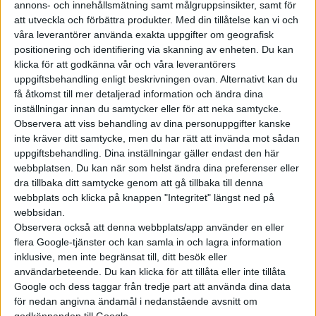
elbilsmärken på den kinesiska
annons- och innehållsmätning samt målgruppsinsikter, samt för
hemmamarknaden de senaste
att utveckla och förbättra produkter.
Med din tillåtelse kan vi och
våra leverantörer använda exakta uppgifter om geografisk
åren. Ett av dem är Zeekr, som
positionering och identifiering via skanning av enheten. Du kan
har även börjat säljas här. Men
klicka för att godkänna vår och våra leverantörers
en del av andra har gått lite
uppgiftsbehandling enligt beskrivningen ovan. Alternativt kan du
under radarn bland oss i väst.
få åtkomst till mer detaljerad information och ändra dina
Ett av märken...
inställningar innan du samtycker eller för att neka samtycke.
Observera att viss behandling av dina personuppgifter kanske
inte kräver ditt samtycke, men du har rätt att invända mot sådan
uppgiftsbehandling. Dina inställningar gäller endast den här
webbplatsen. Du kan när som helst ändra dina preferenser eller
dra tillbaka ditt samtycke genom att gå tillbaka till denna
Elbilens nyhetsbrev
webbplats och klicka på knappen "Integritet" längst ned på
webbsidan.
Håll dig uppdaterad om de senaste nyheterna!
Observera också att denna webbplats/app använder en eller
flera Google-tjänster och kan samla in och lagra information
inklusive, men inte begränsat till, ditt besök eller
användarbeteende. Du kan klicka för att tillåta eller inte tillåta
Google och dess taggar från tredje part att använda dina data
Prenumerera
för nedan angivna ändamål i nedanstående avsnitt om
godkännanden till Google.