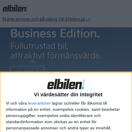
Stäng annons och gå vidare till Elbilen.se ->
Radar
Radar RD6
utmanar
Vi värdesätter din integritet
Cybertruck
Vi och våra
leverantorer
lagrar och/eller får åtkomst till
med ny version
information på en enhet, exempelvis cookies, samt bearbetar
personuppgifter, exempelvis unika identifierare och
Volvos och Polestars ägare
standardinformation som skickas av en enhet för
Geely har lanserat en rad nya
personanpassade annonser och andra typer av innehåll,