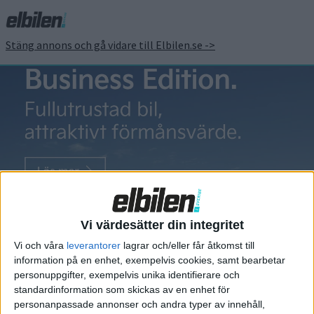
Stäng annons och gå vidare till Elbilen.se ->
Resebuss
Då kommer
första eldrivna
Vi värdesätter din integritet
resebussen
Vi och våra
leverantorer
lagrar och/eller får åtkomst till
från MAN
information på en enhet, exempelvis cookies, samt bearbetar
personuppgifter, exempelvis unika identifierare och
Eldrivna lastbilar har vi sett
standardinformation som skickas av en enhet för
från en rad olika tillverkare de
personanpassade annonser och andra typer av innehåll,