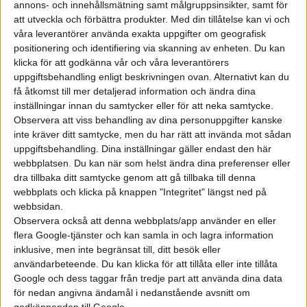
senaste åren. Inte minst här i
annons- och innehållsmätning samt målgruppsinsikter, samt för
Sverige, där vi både Volvo
att utveckla och förbättra produkter.
Med din tillåtelse kan vi och
våra leverantörer använda exakta uppgifter om geografisk
Lastvagnar och Scania satsar på
positionering och identifiering via skanning av enheten. Du kan
tekniken. När det kommer till
klicka för att godkänna vår och våra leverantörers
resebussar för mer långväga
uppgiftsbehandling enligt beskrivningen ovan. Alternativt kan du
turer är utbudet mer begränsat
få åtkomst till mer detaljerad information och ändra dina
– ...
inställningar innan du samtycker eller för att neka samtycke.
Observera att viss behandling av dina personuppgifter kanske
inte kräver ditt samtycke, men du har rätt att invända mot sådan
uppgiftsbehandling. Dina inställningar gäller endast den här
webbplatsen. Du kan när som helst ändra dina preferenser eller
dra tillbaka ditt samtycke genom att gå tillbaka till denna
Elbilens nyhetsbrev
webbplats och klicka på knappen "Integritet" längst ned på
webbsidan.
Håll dig uppdaterad om de senaste nyheterna!
Observera också att denna webbplats/app använder en eller
flera Google-tjänster och kan samla in och lagra information
inklusive, men inte begränsat till, ditt besök eller
användarbeteende. Du kan klicka för att tillåta eller inte tillåta
Google och dess taggar från tredje part att använda dina data
Prenumerera
för nedan angivna ändamål i nedanstående avsnitt om
godkännanden till Google.