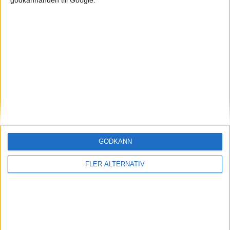
Mest lästa
7 aug 2026
Studie: Förbränningsbilar borde skrotas direkt
5 aug 2026
Uppgift: då kommer Volvos nya eldrivna volymmodell EX50
7 aug 2026
EU-plan: V2G-krav ska göra elbilar till del av energisystemet
6 aug 2026
Säljstart för instegsversionen av ID. Polo
GODKÄNN
6 aug 2026
Nu även Byd – då vill jätten tillverka solid state-batterier
FLER ALTERNATIV