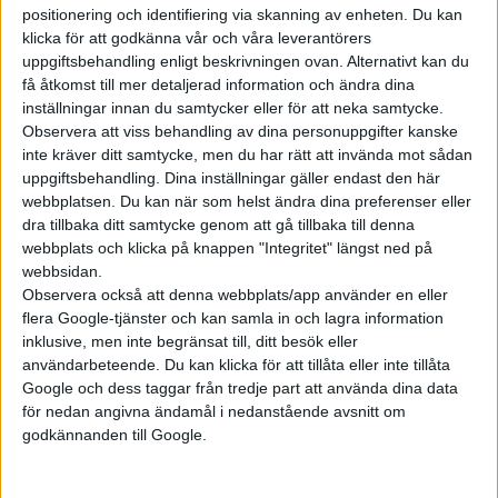
positionering och identifiering via skanning av enheten. Du kan
klicka för att godkänna vår och våra leverantörers
Prenumerera
uppgiftsbehandling enligt beskrivningen ovan. Alternativt kan du
få åtkomst till mer detaljerad information och ändra dina
inställningar innan du samtycker eller för att neka samtycke.
Mest lästa
Observera att viss behandling av dina personuppgifter kanske
inte kräver ditt samtycke, men du har rätt att invända mot sådan
7 aug 2026
uppgiftsbehandling. Dina inställningar gäller endast den här
Studie: Förbränningsbilar borde skrotas direkt
webbplatsen. Du kan när som helst ändra dina preferenser eller
dra tillbaka ditt samtycke genom att gå tillbaka till denna
5 aug 2026
webbplats och klicka på knappen "Integritet" längst ned på
Uppgift: då kommer Volvos nya eldrivna volymmodell EX50
webbsidan.
7 aug 2026
Observera också att denna webbplats/app använder en eller
EU-plan: V2G-krav ska göra elbilar till del av energisystemet
flera Google-tjänster och kan samla in och lagra information
inklusive, men inte begränsat till, ditt besök eller
6 aug 2026
Säljstart för instegsversionen av ID. Polo
användarbeteende. Du kan klicka för att tillåta eller inte tillåta
Google och dess taggar från tredje part att använda dina data
6 aug 2026
för nedan angivna ändamål i nedanstående avsnitt om
Nu även Byd – då vill jätten tillverka solid state-batterier
godkännanden till Google.