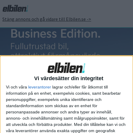
Stäng annons och gå vidare till Elbilen.se ->
Ring Knutstorp
Vi värdesätter din integritet
Vi och våra
leverantorer
lagrar och/eller får åtkomst till
information på en enhet, exempelvis cookies, samt bearbetar
Elbilens nyhetsbrev
personuppgifter, exempelvis unika identifierare och
standardinformation som skickas av en enhet för
Håll dig uppdaterad om de senaste nyheterna!
personanpassade annonser och andra typer av innehåll,
annons- och innehållsmätning samt målgruppsinsikter, samt för
att utveckla och förbättra produkter.
Med din tillåtelse kan vi och
våra leverantörer använda exakta uppgifter om geografisk