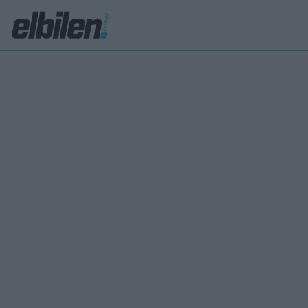
Skåpbil
Min
hus
Mercedes
räckvid
elektri