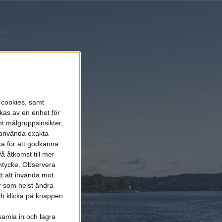
senaste nyheterna!
Prenumerera
s cookies, samt
kas av en enhet för
t målgruppsinsikter,
r använda exakta
ka för att godkänna
å åtkomst till mer
mtycke.
Observera
tt att invända mot
r som helst ändra
och klicka på knappen
samla in och lagra