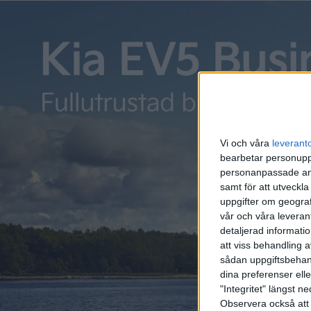
räckvidd
Mer
Alla Mer
Modelle
Vi och våra
leverant
nästa å
bearbetar personuppg
eldrift,
personanpassade ann
samt för att utveckla
uppgifter om geograf
vår och våra leverant
detaljerad informati
Den
att viss behandling 
sådan uppgiftsbehand
uts
dina preferenser elle
"Integritet" längst 
Fastighe
Observera också att 