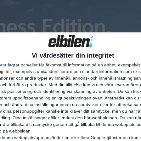
 på 150 kilometer. Klassisk flyttbil...
cedes sätter elmotor i skåpbil
cedes skåpbilar ska kunna fås med elmotor. Först ut är Vito.
Vi värdesätter din integritet
n går redan att beställa, för leverans under andra halvan av
orer
lagrar och/eller får åtkomst till information på en enhet, exempelvi
r. – Vi är övertygade om att våra skåpbilar måste kunna fås med
ifter, exempelvis unika identifierare och standardinformation som skic
 särskilt om de ska köra i stadskä...
onser och andra typer av innehåll, annons- och innehållsmätning sam
 och förbättra produkter.
Med din tillåtelse kan vi och våra leverantöre
isk positionering och identifiering via skanning av enheten. Du kan klic
örers uppgiftsbehandling enligt beskrivningen ovan. Alternativt kan du f
on och ändra dina inställningar innan du samtycker eller för att neka sa
 lila elbilskön som minskar
av dina personuppgifter kanske inte kräver ditt samtycke, men du har rä
ling. Dina inställningar gäller endast den här webbplatsen. Du kan nä
läppen med sex ton
r dra tillbaka ditt samtycke genom att gå tillbaka till denna webbplats 
ned på webbsidan.
tsbolaget Fabege har bytt ut alla sina servicebilar. Sedan i
denna webbplats/app använder en eller flera Google-tjänster och kan 