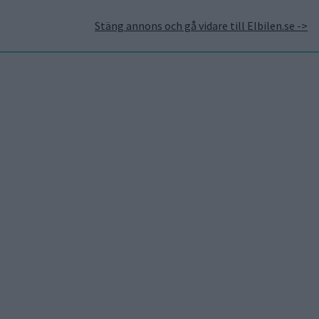
Stäng annons och gå vidare till Elbilen.se ->
takt
Annonsera hos Elbilen
Tidningsarkivet
Prenumerera
Mest lästa
7 aug 2026
Studie:
Förbränningsbilar borde
skrotas direkt
5 aug 2026
Uppgift: då kommer
Volvos nya eldrivna
volymmodell EX50
7 aug 2026
EU-plan: V2G-krav ska
göra elbilar till del av