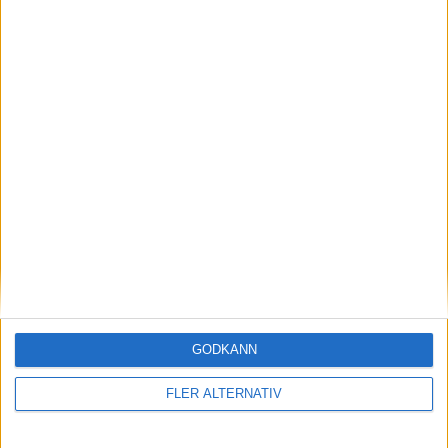
Opel ersätter
DS i Formel E
från nästa
säsong
Med Citroëns lyxigare märke DS
har Stellantiskoncernen varit
en del av Formel E sedan 2015.
Men nu är det slut med
engagemanget för DS och i
stället kliver Opel – också det
ett märke inom Stellantis – in i
Formel E för säsongen
GODKÄNN
2026/2027. Namnet blir...
FLER ALTERNATIV
Inkomsttapp