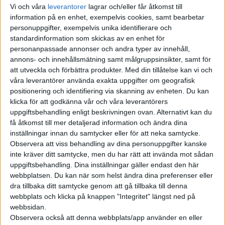
Sverige sedan tidigare i år.
Vi och våra
leverantorer
lagrar och/eller får åtkomst till
information på en enhet, exempelvis cookies, samt bearbetar
Lanseringen skedde med
personuppgifter, exempelvis unika identifierare och
småbilen T03 och de båda
standardinformation som skickas av en enhet för
sugarna B10 (läs vår
personanpassade annonser och andra typer av innehåll,
provkörning här) och C10. Nu
annons- och innehållsmätning samt målgruppsinsikter, samt för
bredda...
att utveckla och förbättra produkter.
Med din tillåtelse kan vi och
våra leverantörer använda exakta uppgifter om geografisk
positionering och identifiering via skanning av enheten. Du kan
Dodge och
klicka för att godkänna vår och våra leverantörers
Factorial testar
uppgiftsbehandling enligt beskrivningen ovan. Alternativt kan du
få åtkomst till mer detaljerad information och ändra dina
solid state-
inställningar innan du samtycker eller för att neka samtycke.
celler i eldriven
Observera att viss behandling av dina personuppgifter kanske
inte kräver ditt samtycke, men du har rätt att invända mot sådan
muskelbil
uppgiftsbehandling. Dina inställningar gäller endast den här
webbplatsen. Du kan när som helst ändra dina preferenser eller
Vi har nyligen fått veta att den
dra tillbaka ditt samtycke genom att gå tillbaka till denna
eldrivna muskelbilen Dodge
webbplats och klicka på knappen "Integritet" längst ned på
Charger Daytona kommer till
webbsidan.
Europa senare i år. Då modellen
Observera också att denna webbplats/app använder en eller