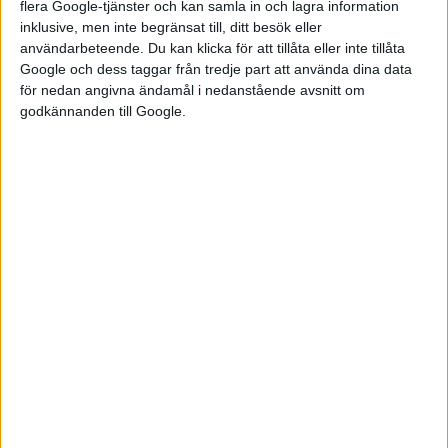
inte funnits här innan har den
flera Google-tjänster och kan samla in och lagra information
inte fått mycket
inklusive, men inte begränsat till, ditt besök eller
uppmärksamhet tidigare. Men
användarbeteende. Du kan klicka för att tillåta eller inte tillåta
Google och dess taggar från tredje part att använda dina data
senast vi på Elbilen skrev om
för nedan angivna ändamål i nedanstående avsnitt om
den handlade det om att...
godkännanden till Google.
Ny strategi, ny
teknik – 29
elbilar från
Stellantis till
2030
Jättekoncernen Stellantis med
14 olika märken i Europa och
USA har nu presenterat en ny
strategi för de närmaste fem
åren som får namnet Fastlane
2030. I kommunikationen från