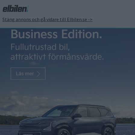
Stäng annons och gå vidare till Elbilen.se ->
Stellantis
Batterijätten Sk
On samarbetar
med Factorial
kring solid
state-batterier
Förra hösten satte Mercedes