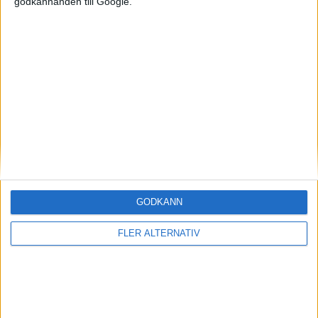
godkännanden till Google.
Mest lästa
5 aug 2026
Uppgift: då kommer Volvos nya eldrivna volymmodell EX50
6 aug 2026
Nu även Byd – då vill jätten tillverka solid state-batterier
6 aug 2026
Säljstart för instegsversionen av ID. Polo
6 aug 2026
Helt enligt plan – nu byggs BMW i3
GODKÄNN
6 aug 2026
Volvokoncernen samarbetar med Toyota kring vätgas för tung
trafik
FLER ALTERNATIV