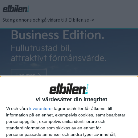
Stäng annons och gå vidare till Elbilen.se ->
Superbil
Ferrari
utvecklar
Vi värdesätter din integritet
eldriven
Vi och våra
leverantorer
lagrar och/eller får åtkomst till
superbil
information på en enhet, exempelvis cookies, samt bearbetar
personuppgifter, exempelvis unika identifierare och
Ferrari ska bygga en eldriven
standardinformation som skickas av en enhet för
superbil, meddelade företagets
personanpassade annonser och andra typer av innehåll,