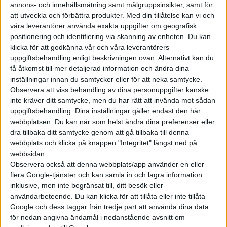
vd i samband med
annons- och innehållsmätning samt målgruppsinsikter, samt för
motormässan i Detroit.
att utveckla och förbättra produkter.
Med din tillåtelse kan vi och
Ambitionen är att utmana
våra leverantörer använda exakta uppgifter om geografisk
positionering och identifiering via skanning av enheten. Du kan
Tesla, men först ut är en eller
klicka för att godkänna vår och våra leverantörers
flera laddhybrider. – Om någon
uppgiftsbehandling enligt beskrivningen ovan. Alternativt kan du
ska bli först med att bygga en
få åtkomst till mer detaljerad information och ändra dina
elektrisk superbil så är det F...
inställningar innan du samtycker eller för att neka samtycke.
Observera att viss behandling av dina personuppgifter kanske
inte kräver ditt samtycke, men du har rätt att invända mot sådan
uppgiftsbehandling. Dina inställningar gäller endast den här
webbplatsen. Du kan när som helst ändra dina preferenser eller
dra tillbaka ditt samtycke genom att gå tillbaka till denna
Elbilens nyhetsbrev
webbplats och klicka på knappen "Integritet" längst ned på
Håll dig uppdaterad om de senaste nyheterna!
webbsidan.
Observera också att denna webbplats/app använder en eller
flera Google-tjänster och kan samla in och lagra information
inklusive, men inte begränsat till, ditt besök eller
användarbeteende. Du kan klicka för att tillåta eller inte tillåta
Google och dess taggar från tredje part att använda dina data
Prenumerera
för nedan angivna ändamål i nedanstående avsnitt om