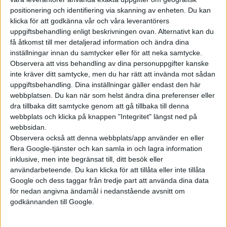
positionering och identifiering via skanning av enheten. Du kan
klicka för att godkänna vår och våra leverantörers
uppgiftsbehandling enligt beskrivningen ovan. Alternativt kan du
få åtkomst till mer detaljerad information och ändra dina
Prenumerera
inställningar innan du samtycker eller för att neka samtycke.
Observera att viss behandling av dina personuppgifter kanske
inte kräver ditt samtycke, men du har rätt att invända mot sådan
Mest lästa
uppgiftsbehandling. Dina inställningar gäller endast den här
webbplatsen. Du kan när som helst ändra dina preferenser eller
7 aug 2026
dra tillbaka ditt samtycke genom att gå tillbaka till denna
Studie: Förbränningsbilar borde skrotas direkt
webbplats och klicka på knappen "Integritet" längst ned på
webbsidan.
5 aug 2026
Observera också att denna webbplats/app använder en eller
Uppgift: då kommer Volvos nya eldrivna volymmodell EX50
flera Google-tjänster och kan samla in och lagra information
7 aug 2026
inklusive, men inte begränsat till, ditt besök eller
EU-plan: V2G-krav ska göra elbilar till del av energisystemet
användarbeteende. Du kan klicka för att tillåta eller inte tillåta
Google och dess taggar från tredje part att använda dina data
6 aug 2026
Säljstart för instegsversionen av ID. Polo
för nedan angivna ändamål i nedanstående avsnitt om
godkännanden till Google.
6 aug 2026
Nu även Byd – då vill jätten tillverka solid state-batterier