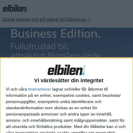
Stäng annons och gå vidare till Elbilen.se ->
Volkswagen ID
Polo
Vi värdesätter din integritet
Vi och våra
leverantorer
lagrar och/eller får åtkomst till
information på en enhet, exempelvis cookies, samt bearbetar
personuppgifter, exempelvis unika identifierare och
standardinformation som skickas av en enhet för
Elbilens nyhetsbrev
personanpassade annonser och andra typer av innehåll,
annons- och innehållsmätning samt målgruppsinsikter, samt för
Håll dig uppdaterad om de senaste nyheterna!
att utveckla och förbättra produkter.
Med din tillåtelse kan vi och
våra leverantörer använda exakta uppgifter om geografisk