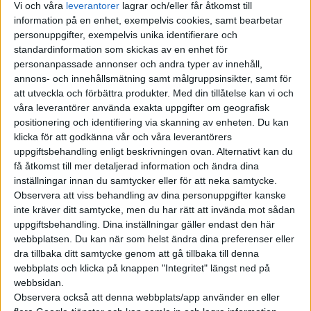
nu dags att visa upp den sista
Vi och våra
leverantorer
lagrar och/eller får åtkomst till
familjemedlem...
information på en enhet, exempelvis cookies, samt bearbetar
personuppgifter, exempelvis unika identifierare och
standardinformation som skickas av en enhet för
Inte bara VW i
personanpassade annonser och andra typer av innehåll,
kris – därför
annons- och innehållsmätning samt målgruppsinsikter, samt för
att utveckla och förbättra produkter.
Med din tillåtelse kan vi och
hotas jobb även
våra leverantörer använda exakta uppgifter om geografisk
i Sverige
positionering och identifiering via skanning av enheten. Du kan
klicka för att godkänna vår och våra leverantörers
Att 35 000 jobb försvinner hos
uppgiftsbehandling enligt beskrivningen ovan. Alternativt kan du
Volkswagen i Tyskland fram till
få åtkomst till mer detaljerad information och ändra dina
2030 är redan klart. Men flera
inställningar innan du samtycker eller för att neka samtycke.
Observera att viss behandling av dina personuppgifter kanske
medieuppgifter pekar på att det
inte kräver ditt samtycke, men du har rätt att invända mot sådan
kan handla om betydligt fler
uppgiftsbehandling. Dina inställningar gäller endast den här
jobb än så. Upp till 50 000
webbplatsen. Du kan när som helst ändra dina preferenser eller
arbetstillfällen kan försvinna i
dra tillbaka ditt samtycke genom att gå tillbaka till denna
landet när upp till fyra
webbplats och klicka på knappen "Integritet" längst ned på
fabriker...
webbsidan.
Observera också att denna webbplats/app använder en eller