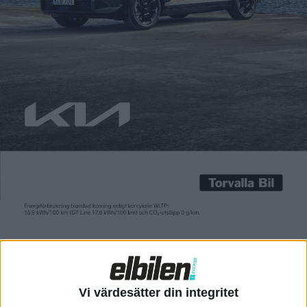
produktionsbil är namnet ID. Polo
och på hemmamarknaden
Tyskland säljs instegsversionen ID.
Polo Trend också från 24 995 eu...
Här är
Volkswagen ID.
Cross – och det
kostar den
Med samlingsnamnet Electric
Urban Car Family lanserar
Volkswagenkoncernen i år fyra
mindre eldrivna modeller som
alla delar teknik med varandra.
Efter Cupra Raval, Volkswagen
ID. Polo och Skoda Epiq är det
Vi värdesätter din integritet