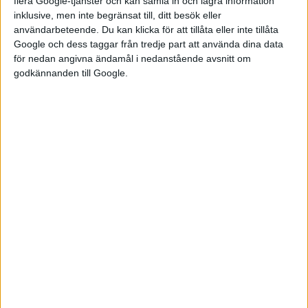
flera Google-tjänster och kan samla in och lagra information
Analys: här är
inklusive, men inte begränsat till, ditt besök eller
modellerna
användarbeteende. Du kan klicka för att tillåta eller inte tillåta
Google och dess taggar från tredje part att använda dina data
som kan
för nedan angivna ändamål i nedanstående avsnitt om
strykas när VW
godkännanden till Google.
sparar
Ledningen hos Volkswagen
planerar stora förändringar för
koncernen och har presenterat
en framtidsplan för nästa fas i
den pågående omställningen.
Syftet uppges vara att göra
koncernen konkurrenskraftig
till år 2030 genom ökat fokus på
kärnverksamhet...
VW-kopia lever