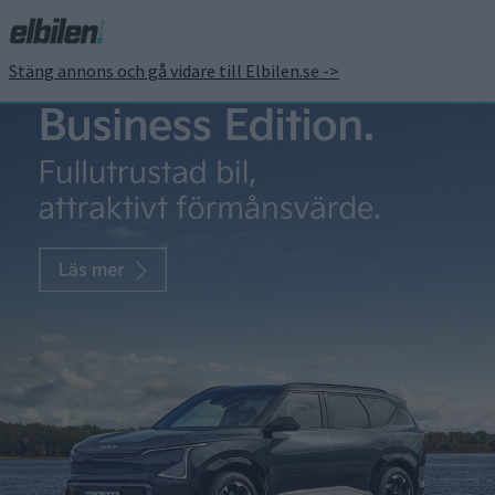
Stäng annons och gå vidare till Elbilen.se ->
Volkswagen
Säljstart för
instegsversionen
av ID. Polo
När Volkswagen visade upp ID.2All
våren 2023 lovades det bli en elbil
med ett pris från 25 000 euro, eller
270 000 kronor. Som