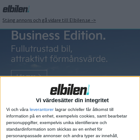
Stäng annons och gå vidare till Elbilen.se ->
XC40
Så mycket kan
XC40 komma
Vi värdesätter din integritet
att kosta
Vi och våra
leverantorer
lagrar och/eller får åtkomst till
Elversionen av Volvos
information på en enhet, exempelvis cookies, samt bearbetar
personuppgifter, exempelvis unika identifierare och
kompaktsuv XC40 kommer att
standardinformation som skickas av en enhet för
kosta uppemot 50 000 dollar.
personanpassade annonser och andra typer av innehåll,
Detta enligt Wards Auto, som