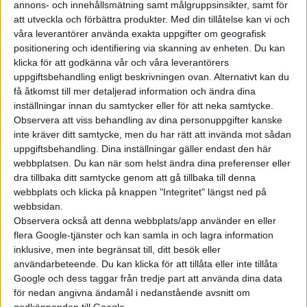
annons- och innehållsmätning samt målgruppsinsikter, samt för
har räknat på vad vd:n Håkan
att utveckla och förbättra produkter.
Med din tillåtelse kan vi och
Samuelsson säger att företaget
våra leverantörer använda exakta uppgifter om geografisk
planerar att gå med vinst redan
positionering och identifiering via skanning av enheten. Du kan
från första början. Omräknat
klicka för att godkänna vår och våra leverantörers
uppgiftsbehandling enligt beskrivningen ovan. Alternativt kan du
till svenska kronor ha...
få åtkomst till mer detaljerad information och ändra dina
inställningar innan du samtycker eller för att neka samtycke.
Observera att viss behandling av dina personuppgifter kanske
inte kräver ditt samtycke, men du har rätt att invända mot sådan
uppgiftsbehandling. Dina inställningar gäller endast den här
Elbilens nyhetsbrev
webbplatsen. Du kan när som helst ändra dina preferenser eller
dra tillbaka ditt samtycke genom att gå tillbaka till denna
Håll dig uppdaterad om de senaste nyheterna!
webbplats och klicka på knappen "Integritet" längst ned på
webbsidan.
Observera också att denna webbplats/app använder en eller
flera Google-tjänster och kan samla in och lagra information
inklusive, men inte begränsat till, ditt besök eller
användarbeteende. Du kan klicka för att tillåta eller inte tillåta
Prenumerera
Google och dess taggar från tredje part att använda dina data
för nedan angivna ändamål i nedanstående avsnitt om