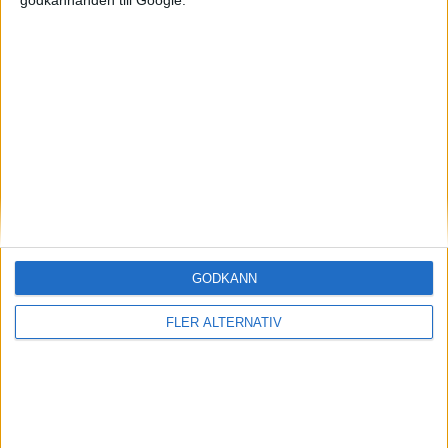
godkännanden till Google.
Mest lästa
5 aug 2026
Uppgift: då kommer Volvos nya eldrivna volymmodell EX50
5 aug 2026
Så räddar solceller tillverkningen av BMW iX3
5 aug 2026
Krönika: Laddningen blir dyrare i höst – grön energi enda
räddningen
6 aug 2026
Nu även Byd – då vill jätten tillverka solid state-batterier
6 aug 2026
GODKÄNN
Volvokoncernen samarbetar med Toyota kring vätgas för tung
trafik
FLER ALTERNATIV