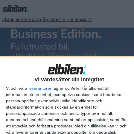
Stäng annons och gå vidare till Elbilen.se ->
Zeekr 007
Vi värdesätter din integritet
Vi och våra
leverantorer
lagrar och/eller får åtkomst till
information på en enhet, exempelvis cookies, samt bearbetar
Elbilens nyhetsbrev
personuppgifter, exempelvis unika identifierare och
standardinformation som skickas av en enhet för
Håll dig uppdaterad om de senaste nyheterna!
personanpassade annonser och andra typer av innehåll,
annons- och innehållsmätning samt målgruppsinsikter, samt för
att utveckla och förbättra produkter.
Med din tillåtelse kan vi och
våra leverantörer använda exakta uppgifter om geografisk