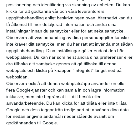
positionering och identifiering via skanning av enheten. Du kan
klicka för att godkänna vår och våra leverantörers
Prenumerera
uppgiftsbehandling enligt beskrivningen ovan. Alternativt kan du
få åtkomst till mer detaljerad information och ändra dina
inställningar innan du samtycker eller för att neka samtycke.
Mest lästa
Observera att viss behandling av dina personuppgifter kanske
inte kräver ditt samtycke, men du har rätt att invända mot sådan
5 aug 2026
uppgiftsbehandling. Dina inställningar gäller endast den här
Uppgift: då kommer Volvos nya eldrivna volymmodell EX50
webbplatsen. Du kan när som helst ändra dina preferenser eller
dra tillbaka ditt samtycke genom att gå tillbaka till denna
6 aug 2026
Nu även Byd – då vill jätten tillverka solid state-batterier
webbplats och klicka på knappen "Integritet" längst ned på
webbsidan.
6 aug 2026
Observera också att denna webbplats/app använder en eller
Volvokoncernen samarbetar med Toyota kring vätgas för tung
flera Google-tjänster och kan samla in och lagra information
trafik
inklusive, men inte begränsat till, ditt besök eller
6 aug 2026
användarbeteende. Du kan klicka för att tillåta eller inte tillåta
Helt enligt plan – nu byggs BMW i3
Google och dess taggar från tredje part att använda dina data
för nedan angivna ändamål i nedanstående avsnitt om
6 aug 2026
Säljstart för instegsversionen av ID. Polo
godkännanden till Google.