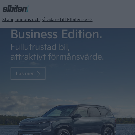
Stäng annons och gå vidare till Elbilen.se ->
#59 Vår nya långtestbil
lever farligt
Carl Undéhn
26 feb 2026
Joakim Dyredand är tillbaka och berättar om nya
långtestbilen som lever farligt bland vilda djur. Vi tar ett
nyhetssvep, bjuder på en stark rekommendation och funderar
över vad som egentligen är sportig klädsel i bilsammanhang.
Joakim Dyredand är tillbaka och berättar om nya
långtestbilen som lever farligt bland vilda djur. Vi tar ett
nyhetssvep, bjuder på en stark rekommendation och funderar
över vad som egentligen är sportig klädsel i bilsammanhang.