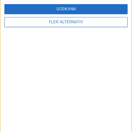
GODKÄNN
FLER ALTERNATIV
11 jun 2026
#76 Ödet älskar ironi och andra nyheter
podcasts