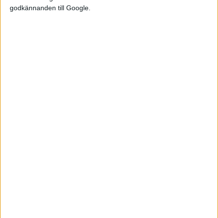
godkännanden till Google.
Läs mer
podcasts
2 jul 2026