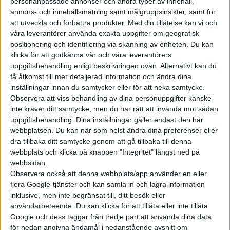
personanpassade annonser och andra typer av innehåll,
annons- och innehållsmätning samt målgruppsinsikter, samt för
att utveckla och förbättra produkter.
Med din tillåtelse kan vi och
våra leverantörer använda exakta uppgifter om geografisk
positionering och identifiering via skanning av enheten. Du kan
klicka för att godkänna vår och våra leverantörers
uppgiftsbehandling enligt beskrivningen ovan. Alternativt kan du
få åtkomst till mer detaljerad information och ändra dina
inställningar innan du samtycker eller för att neka samtycke.
Observera att viss behandling av dina personuppgifter kanske
inte kräver ditt samtycke, men du har rätt att invända mot sådan
uppgiftsbehandling. Dina inställningar gäller endast den här
webbplatsen. Du kan när som helst ändra dina preferenser eller
dra tillbaka ditt samtycke genom att gå tillbaka till denna
webbplats och klicka på knappen "Integritet" längst ned på
webbsidan.
Observera också att denna webbplats/app använder en eller
flera Google-tjänster och kan samla in och lagra information
inklusive, men inte begränsat till, ditt besök eller
användarbeteende. Du kan klicka för att tillåta eller inte tillåta
Google och dess taggar från tredje part att använda dina data
för nedan angivna ändamål i nedanstående avsnitt om