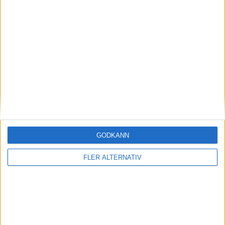
Läs mer
Plus
tester
GODKÄNN
FLER ALTERNATIV
25 jul 2026
Test: Mercedes GLC – 100 mil motorväg på