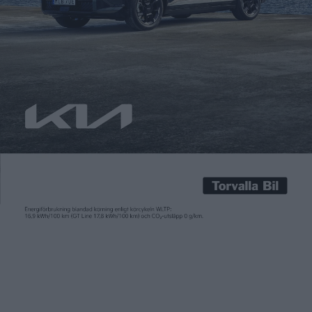
Gunnar Dackevall
1 jan 2019
Den hårdkokta taxi-Mercan EQE 53 har god potential att
skrämma skiten ur sin förare – och en förmåga att sätta
fysikens lagar ur spel. För så här fort borde en så tung pjäs inte
gå att köra på en knixig liten racerbana. Det är en
motsägelsefull tingest, Mercedes-AMG EQE 53. Numera en
bekant silhuett vid […]