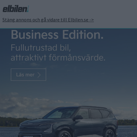
Stäng annons och gå vidare till Elbilen.se ->
eSCOTY 2023: Mercedes-
AMG EQE 53 – fysiklagar
ur spel