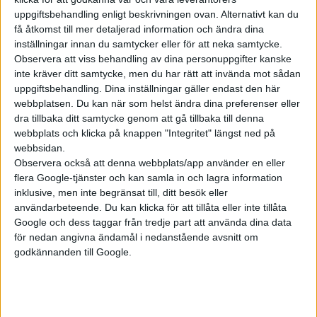
uppgiftsbehandling enligt beskrivningen ovan. Alternativt kan du
få åtkomst till mer detaljerad information och ändra dina
Plus
tester
inställningar innan du samtycker eller för att neka samtycke.
Observera att viss behandling av dina personuppgifter kanske
inte kräver ditt samtycke, men du har rätt att invända mot sådan
uppgiftsbehandling. Dina inställningar gäller endast den här
webbplatsen. Du kan när som helst ändra dina preferenser eller
dra tillbaka ditt samtycke genom att gå tillbaka till denna
webbplats och klicka på knappen "Integritet" längst ned på
webbsidan.
Observera också att denna webbplats/app använder en eller
flera Google-tjänster och kan samla in och lagra information
inklusive, men inte begränsat till, ditt besök eller
5 aug 2025
användarbeteende. Du kan klicka för att tillåta eller inte tillåta
Google och dess taggar från tredje part att använda dina data
Dags för eSCOTY 2025 – årets kraftprov!
för nedan angivna ändamål i nedanstående avsnitt om
godkännanden till Google.
Plus
tester