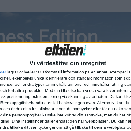
Vi värdesätter din integritet
orer
lagrar och/eller får åtkomst till information på en enhet, exempelvi
ifter, exempelvis unika identifierare och standardinformation som skic
onser och andra typer av innehåll, annons- och innehållsmätning sam
 och förbättra produkter.
Med din tillåtelse kan vi och våra leverantöre
isk positionering och identifiering via skanning av enheten. Du kan klic
örers uppgiftsbehandling enligt beskrivningen ovan. Alternativt kan du f
tester
Plus
tester
on och ändra dina inställningar innan du samtycker eller för att neka sa
av dina personuppgifter kanske inte kräver ditt samtycke, men du har rä
ling. Dina inställningar gäller endast den här webbplatsen. Du kan nä
r dra tillbaka ditt samtycke genom att gå tillbaka till denna webbplats 