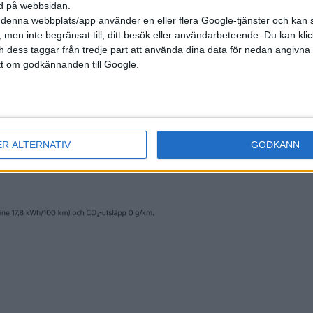
ned på webbsidan.
denna webbplats/app använder en eller flera Google-tjänster och kan 
 men inte begränsat till, ditt besök eller användarbeteende. Du kan klicka 
och dess taggar från tredje part att använda dina data för nedan angivna
7 mar 2025
t om godkännanden till Google.
Audi A6 e-tron vs
Test: Audi A6 Ava
01 – en varning
tron – svårslagen
kombilyx
ER ALTERNATIV
GODKÄNN
tester
Plus
tester
1 jan 2025