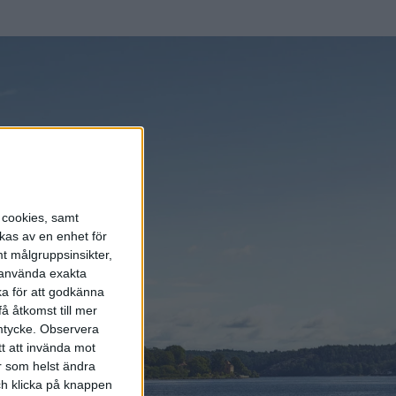
s cookies, samt
kas av en enhet för
t målgruppsinsikter,
r använda exakta
ka för att godkänna
å åtkomst till mer
mtycke.
Observera
tt att invända mot
r som helst ändra
och klicka på knappen