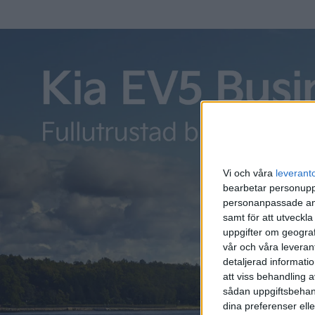
Vi och våra
leverant
bearbetar personuppg
Relaterat innehåll
personanpassade ann
samt för att utveckla
uppgifter om geograf
vår och våra leverant
Plus
tester
Plus
detaljerad informati
att viss behandling 
sådan uppgiftsbehand
dina preferenser elle