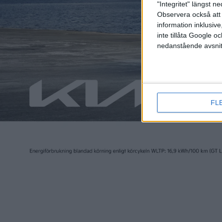
"Integritet" längst 
Observera också att 
information inklusive,
inte tillåta Google 
5 aug 2025
1 aug 2025
nedanstående avsnit
Dags för eSCOTY 2025 –
Duell: 
årets kraftprov!
Zeekr 0
FL
Plus
tester
Plus
1 jan 2025
1 jan 2025