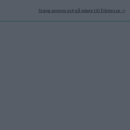
Stäng annons och gå vidare till Elbilen.se ->
takt
Annonsera hos Elbilen
Tidningsarkivet
Prenumerera
Mest lästa
7 aug 2026
Studie: Förbränningsbilar
borde skrotas direkt
5 aug 2026
Uppgift: då kommer Volvos
nya eldrivna volymmodell
EX50
7 aug 2026
EU-plan: V2G-krav ska göra
elbilar till del av