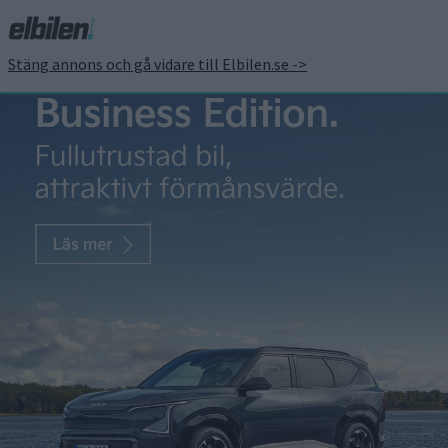
Stäng annons och gå vidare till Elbilen.se ->
Prov: eldrivna Toyota
Hilux – pickup med
begränsningar