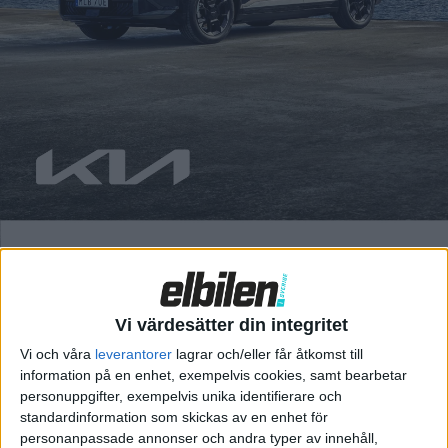
Fredrik Sandberg
11 nov 2025
Toyota har sålt hisnande 27 miljoner exemplar av pickupen
Hilux sedan introduktionen på slutet av 1960-talet. Nu kommer
den med eldrift. Vi provkör den i ruff terräng och på bana – här
finns mycket att gilla men många frågetecken. Det var lite
oväntat när vi fick inbjudan till provkörningen. Att Toyota har
en eldriven version av […]
Vi värdesätter din integritet
Vi och våra
leverantorer
lagrar och/eller får åtkomst till
information på en enhet, exempelvis cookies, samt bearbetar
personuppgifter, exempelvis unika identifierare och
standardinformation som skickas av en enhet för
personanpassade annonser och andra typer av innehåll,