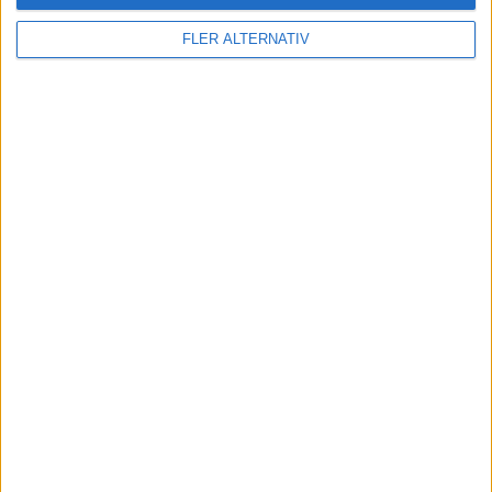
FLER ALTERNATIV
9 jul 2026
Prov: DS N°7 – Cadillac Lyriq till vrakpris?
Plus
tester
3 jul 2026
Prov: Ioniq 3 – sport och komfort för alla