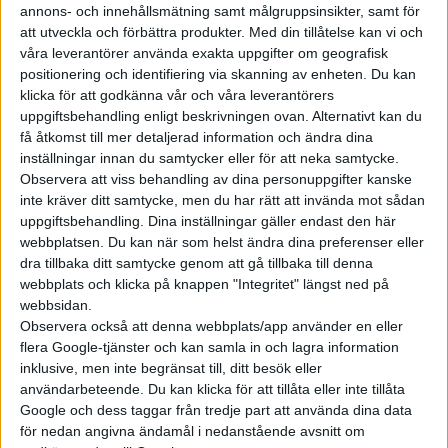
annons- och innehållsmätning samt målgruppsinsikter, samt för
att utveckla och förbättra produkter.
Med din tillåtelse kan vi och
våra leverantörer använda exakta uppgifter om geografisk
positionering och identifiering via skanning av enheten. Du kan
klicka för att godkänna vår och våra leverantörers
uppgiftsbehandling enligt beskrivningen ovan. Alternativt kan du
få åtkomst till mer detaljerad information och ändra dina
inställningar innan du samtycker eller för att neka samtycke.
Observera att viss behandling av dina personuppgifter kanske
inte kräver ditt samtycke, men du har rätt att invända mot sådan
uppgiftsbehandling. Dina inställningar gäller endast den här
webbplatsen. Du kan när som helst ändra dina preferenser eller
dra tillbaka ditt samtycke genom att gå tillbaka till denna
webbplats och klicka på knappen "Integritet" längst ned på
webbsidan.
Observera också att denna webbplats/app använder en eller
flera Google-tjänster och kan samla in och lagra information
inklusive, men inte begränsat till, ditt besök eller
användarbeteende. Du kan klicka för att tillåta eller inte tillåta
Google och dess taggar från tredje part att använda dina data
Läs mer
för nedan angivna ändamål i nedanstående avsnitt om