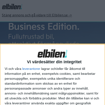
Stäng annons och gå vidare till Elbilen.se ->
Honda E
Vi värdesätter din integritet
Vi och våra
leverantorer
lagrar och/eller får åtkomst till
information på en enhet, exempelvis cookies, samt bearbetar
Elbilens nyhetsbrev
personuppgifter, exempelvis unika identifierare och
standardinformation som skickas av en enhet för
Håll dig uppdaterad om de senaste nyheterna!
personanpassade annonser och andra typer av innehåll,
annons- och innehållsmätning samt målgruppsinsikter, samt för
att utveckla och förbättra produkter.
Med din tillåtelse kan vi och
våra leverantörer använda exakta uppgifter om geografisk