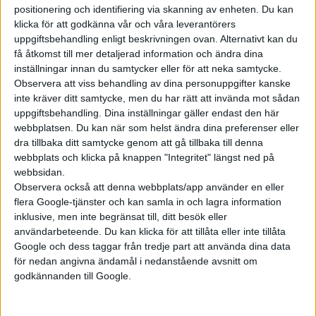
positionering och identifiering via skanning av enheten. Du kan
klicka för att godkänna vår och våra leverantörers
Prenumerera
uppgiftsbehandling enligt beskrivningen ovan. Alternativt kan du
få åtkomst till mer detaljerad information och ändra dina
inställningar innan du samtycker eller för att neka samtycke.
Mest lästa
Observera att viss behandling av dina personuppgifter kanske
inte kräver ditt samtycke, men du har rätt att invända mot sådan
7 aug 2026
uppgiftsbehandling. Dina inställningar gäller endast den här
Studie: Förbränningsbilar borde skrotas direkt
webbplatsen. Du kan när som helst ändra dina preferenser eller
dra tillbaka ditt samtycke genom att gå tillbaka till denna
7 aug 2026
webbplats och klicka på knappen "Integritet" längst ned på
EU-plan: V2G-krav ska göra elbilar till del av energisystemet
webbsidan.
5 aug 2026
Observera också att denna webbplats/app använder en eller
Uppgift: då kommer Volvos nya eldrivna volymmodell EX50
flera Google-tjänster och kan samla in och lagra information
inklusive, men inte begränsat till, ditt besök eller
6 aug 2026
Säljstart för instegsversionen av ID. Polo
användarbeteende. Du kan klicka för att tillåta eller inte tillåta
Google och dess taggar från tredje part att använda dina data
6 aug 2026
för nedan angivna ändamål i nedanstående avsnitt om
Nu även Byd – då vill jätten tillverka solid state-batterier
godkännanden till Google.