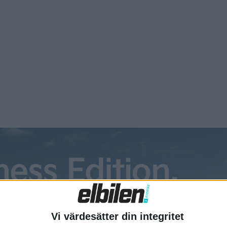
essant för den stora familjen. Det tog två år, men nu är Hyundai
 sin utmanare till koncernsyskonet...
: Hyundai Inster – Stor & Liten
åtten får klassas som pyttesmå med dagens mått mätt. Men
ster har utrustning och teknik som fullvuxna bilar. Den som klarar
det begränsade formatet får en glädjespridare till bil. Jag
ur det drar och stramar i ansiktet...
test: Hyundai Ioniq 5 N –
dagskul i kubik
Ioniq 5 N är inte bara kanonkul på bana. Den ger krydda till
Vi värdesätter din integritet