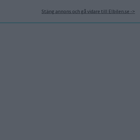
Stäng annons och gå vidare till Elbilen.se ->
takt
Annonsera hos Elbilen
Tidningsarkivet
Prenumerera
Mest lästa
7 aug 2026
Studie:
Förbränningsbilar borde
skrotas direkt
5 aug 2026
Uppgift: då kommer
Volvos nya eldrivna
volymmodell EX50
7 aug 2026
EU-plan: V2G-krav ska
göra elbilar till del av