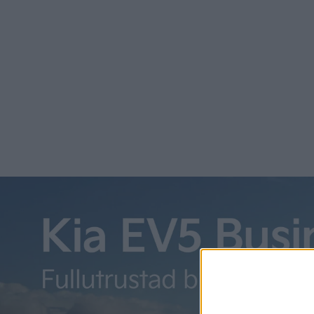
högintr
här med
Test
PREMIUM
Karossm
lilla In
sig med 
känner h
Mini
PREMIUM
Var
Hyundai 