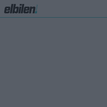
Hyundai
Prov
PREMIUM
för 
Motorn 
körglad
intryck 