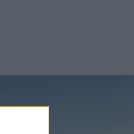
senaste nyheterna!
Prenumerera