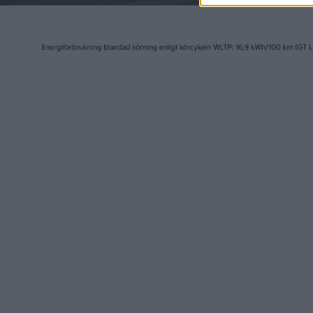
tagit en
bra! Ful
rödmarke
Test
PREMIUM
BMW i5 |
mest int
bil är 
till fjäl
Pro
PREMIUM
upp