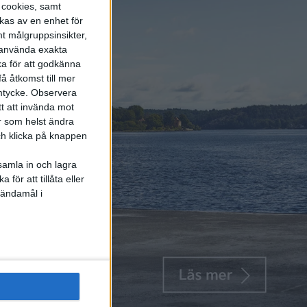
s cookies, samt
kas av en enhet för
t målgruppsinsikter,
r använda exakta
ka för att godkänna
å åtkomst till mer
mtycke.
Observera
tt att invända mot
r som helst ändra
och klicka på knappen
samla in och lagra
för att tillåta eller
 ändamål i