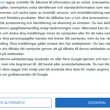
ivet också. Men det finns en hake. Jag har ägt en Ioniq 5. Den
orer
lagrar och/eller får åtkomst till information på en enhet, exempelvi
julsdriven. Det var bra. Finfin bil på många sätt. Men det är som
ifter, exempelvis unika identifierare och standardinformation som skic
la flickvänner: man tyc...
onser och andra typer av innehåll, annons- och innehållsmätning sam
 och förbättra produkter.
Med din tillåtelse kan vi och våra leverantöre
isk positionering och identifiering via skanning av enheten. Du kan klic
örers uppgiftsbehandling enligt beskrivningen ovan. Alternativt kan du f
t: Hyundai Kona vs Volvo EX30 –
on och ändra dina inställningar innan du samtycker eller för att neka sa
av dina personuppgifter kanske inte kräver ditt samtycke, men du har rä
 slickers
ling. Dina inställningar gäller endast den här webbplatsen. Du kan nä
r dra tillbaka ditt samtycke genom att gå tillbaka till denna webbplats 
mycket nytt att ta in för en Volvo-människa som ska bekanta sig
ned på webbsidan.
0. Tur då att den gamla godingen Hyundai Kona, endast milt
denna webbplats/app använder en eller flera Google-tjänster och kan 
ad, finns att falla tillbaka på. I vilken kompaktsuv ska du möta
 men inte begränsat till, ditt besök eller användarbeteende. Du kan klicka 
i vet! Hur stor bil behöver du?...
och dess taggar från tredje part att använda dina data för nedan angivna
t om godkännanden till Google.
v: Hyundai Ioniq 5 N – Äkta
etta
ER ALTERNATIV
GODKÄNN
s motorsportdivision, kort och gott N, har för första gången