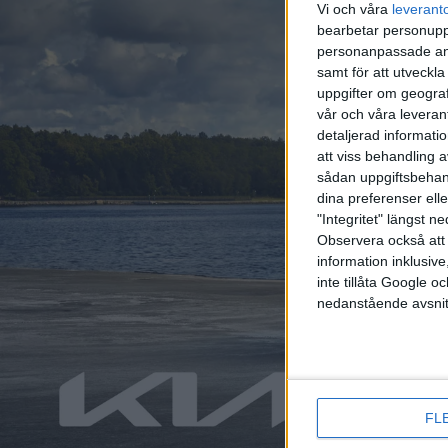
vardagsl
Vi och våra
leverant
var bakh
bearbetar personuppg
med gam
personanpassade ann
samt för att utveckla
uppgifter om geograf
vår och våra leverant
Tes
detaljerad informati
PREMIUM
att viss behandling 
City
sådan uppgiftsbehand
dina preferenser elle
Det är 
"Integritet" längst 
med EX3
Observera också att 
uppdater
information inklusive,
våren? V
inte tillåta Google 
nedanstående avsnit
Pro
PREMIUM
fem
FL
Hyundai