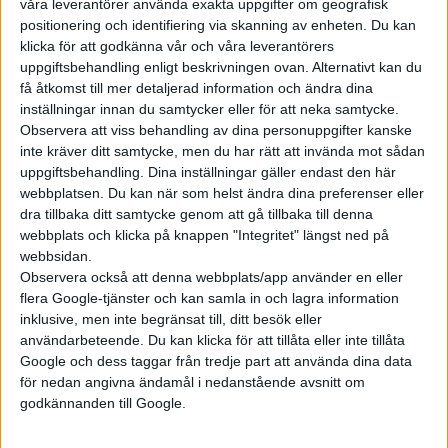
våra leverantörer använda exakta uppgifter om geografisk
positionering och identifiering via skanning av enheten. Du kan
klicka för att godkänna vår och våra leverantörers
uppgiftsbehandling enligt beskrivningen ovan. Alternativt kan du
Prenumerera
få åtkomst till mer detaljerad information och ändra dina
inställningar innan du samtycker eller för att neka samtycke.
Observera att viss behandling av dina personuppgifter kanske
inte kräver ditt samtycke, men du har rätt att invända mot sådan
Mest lästa
uppgiftsbehandling. Dina inställningar gäller endast den här
webbplatsen. Du kan när som helst ändra dina preferenser eller
5 aug 2026
dra tillbaka ditt samtycke genom att gå tillbaka till denna
Uppgift: då kommer Volvos nya eldrivna volymmodell EX50
webbplats och klicka på knappen "Integritet" längst ned på
webbsidan.
5 aug 2026
Så räddar solceller tillverkningen av BMW iX3
Observera också att denna webbplats/app använder en eller
flera Google-tjänster och kan samla in och lagra information
6 aug 2026
inklusive, men inte begränsat till, ditt besök eller
Nu även Byd – då vill jätten tillverka solid state-batterier
användarbeteende. Du kan klicka för att tillåta eller inte tillåta
5 aug 2026
Google och dess taggar från tredje part att använda dina data
Krönika: Laddningen blir dyrare i höst – grön energi enda
för nedan angivna ändamål i nedanstående avsnitt om
räddningen
godkännanden till Google.
6 aug 2026
Volvokoncernen samarbetar med Toyota kring vätgas för tung