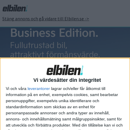
Stäng annons och gå vidare till Elbilen.se ->
peugeot E-
5008
Vi värdesätter din integritet
Vi och våra
leverantorer
lagrar och/eller får åtkomst till
information på en enhet, exempelvis cookies, samt bearbetar
personuppgifter, exempelvis unika identifierare och
standardinformation som skickas av en enhet för
Elbilens nyhetsbrev
personanpassade annonser och andra typer av innehåll,
annons- och innehållsmätning samt målgruppsinsikter, samt för
Håll dig uppdaterad om de senaste nyheterna!
att utveckla och förbättra produkter.
Med din tillåtelse kan vi och