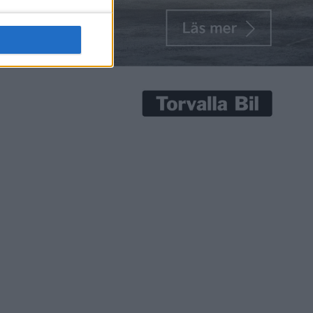
senaste nyheterna!
Prenumerera