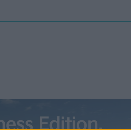
Nyheter
elbilenPLUS
Tester
Magasinet
Krönikor
Podcast
Kon
bbtest: Rivian R1T – imponerar
t
1T blev den första eldrivna pickupen att lanseras i USA.
karen har byggt en kvalitetsprodukt som säkerligen kommer
fredsställa de pickuptokiga amerikanerna. Vi har provkört. Rivian