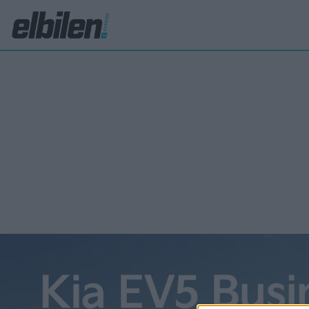
R1T
Sna
PREMIUM
stor
Rivian R
Uppstic
att till