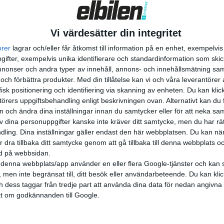
yggd för tuffa tag, för kämpiga backar...
Vi värdesätter din integritet
orer
lagrar och/eller får åtkomst till information på en enhet, exempelvi
ifter, exempelvis unika identifierare och standardinformation som skic
onser och andra typer av innehåll, annons- och innehållsmätning sam
 och förbättra produkter.
Med din tillåtelse kan vi och våra leverantöre
isk positionering och identifiering via skanning av enheten. Du kan klic
örers uppgiftsbehandling enligt beskrivningen ovan. Alternativt kan du f
on och ändra dina inställningar innan du samtycker eller för att neka sa
av dina personuppgifter kanske inte kräver ditt samtycke, men du har rä
ling. Dina inställningar gäller endast den här webbplatsen. Du kan nä
r dra tillbaka ditt samtycke genom att gå tillbaka till denna webbplats 
ned på webbsidan.
denna webbplats/app använder en eller flera Google-tjänster och kan 
 men inte begränsat till, ditt besök eller användarbeteende. Du kan klicka 
och dess taggar från tredje part att använda dina data för nedan angivna
t om godkännanden till Google.