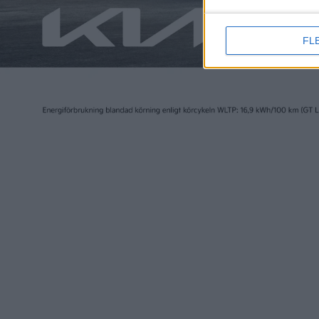
FL
Elbilen i Sverige ägs av Tidningen Elbilen i Sv
Ansvarig utgivare:
Fredrik Sandberg
Adress:
Götgatan 71
116 21 STOCKHOLM