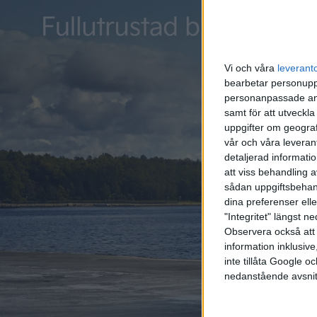
R1T är b
Vi och våra
leverant
bearbetar personuppg
personanpassade ann
samt för att utveckla
uppgifter om geograf
vår och våra leverant
detaljerad informati
att viss behandling 
sådan uppgiftsbehand
dina preferenser elle
"Integritet" längst 
Observera också att 
information inklusive,
inte tillåta Google 
nedanstående avsnit