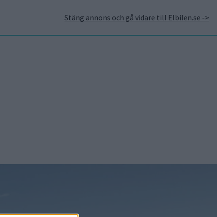
Stäng annons och gå vidare till Elbilen.se ->
takt
Annonsera hos Elbilen
Tidningsarkivet
Prenumerera
Mest lästa
5 aug 2026
Uppgift: då kommer
Volvos nya eldrivna
volymmodell EX50
5 aug 2026
Så räddar solceller
tillverkningen av BMW iX3
5 aug 2026
Krönika: Laddningen blir
dyrare i höst – grön