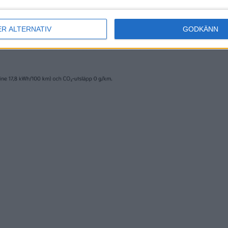
ER ALTERNATIV
GODKÄNN
erige AB och trycks av www.fridholmpartners.se