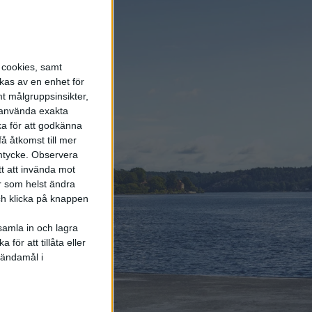
energi enda räddningen
5 aug 2026
LFP-batteri och
kiselkarbid – A2 e-tron är
s cookies, samt
Audis mest effektiva elbil
kas av en enhet för
t målgruppsinsikter,
r använda exakta
4 aug 2026
ka för att godkänna
Porsches nya vd
å åtkomst till mer
bekräftar: Eldrivna 718
mtycke.
Observera
blir av och Taycan lever
vidare
tt att invända mot
r som helst ändra
och klicka på knappen
samla in och lagra
för att tillåta eller
Elbilens
 ändamål i
nyhetsbrev
Håll dig uppdaterad om de