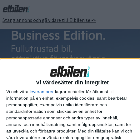
Stäng annons och gå vidare till Elbilen.se ->
Renault Zoe
Vi värdesätter din integritet
Vi och våra
leverantorer
lagrar och/eller får åtkomst till
information på en enhet, exempelvis cookies, samt bearbetar
Elbilens nyhetsbrev
personuppgifter, exempelvis unika identifierare och
standardinformation som skickas av en enhet för
Håll dig uppdaterad om de senaste nyheterna!
personanpassade annonser och andra typer av innehåll,
annons- och innehållsmätning samt målgruppsinsikter, samt för
att utveckla och förbättra produkter.
Med din tillåtelse kan vi och
våra leverantörer använda exakta uppgifter om geografisk