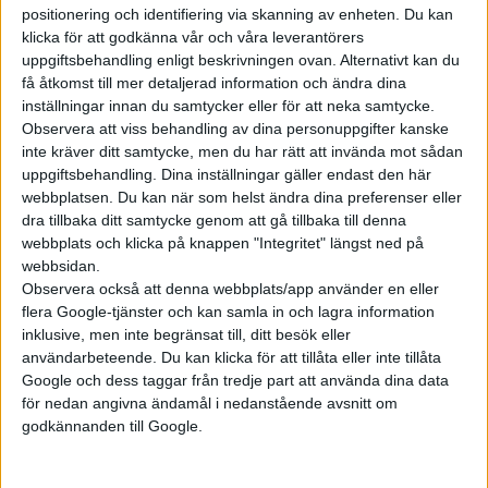
positionering och identifiering via skanning av enheten. Du kan
klicka för att godkänna vår och våra leverantörers
Prenumerera
uppgiftsbehandling enligt beskrivningen ovan. Alternativt kan du
få åtkomst till mer detaljerad information och ändra dina
inställningar innan du samtycker eller för att neka samtycke.
Mest lästa
Observera att viss behandling av dina personuppgifter kanske
inte kräver ditt samtycke, men du har rätt att invända mot sådan
5 aug 2026
uppgiftsbehandling. Dina inställningar gäller endast den här
Uppgift: då kommer Volvos nya eldrivna volymmodell EX50
webbplatsen. Du kan när som helst ändra dina preferenser eller
dra tillbaka ditt samtycke genom att gå tillbaka till denna
6 aug 2026
webbplats och klicka på knappen "Integritet" längst ned på
Nu även Byd – då vill jätten tillverka solid state-batterier
webbsidan.
6 aug 2026
Observera också att denna webbplats/app använder en eller
Säljstart för instegsversionen av ID. Polo
flera Google-tjänster och kan samla in och lagra information
inklusive, men inte begränsat till, ditt besök eller
7 aug 2026
Studie: Förbränningsbilar borde skrotas direkt
användarbeteende. Du kan klicka för att tillåta eller inte tillåta
Google och dess taggar från tredje part att använda dina data
6 aug 2026
för nedan angivna ändamål i nedanstående avsnitt om
Helt enligt plan – nu byggs BMW i3
godkännanden till Google.