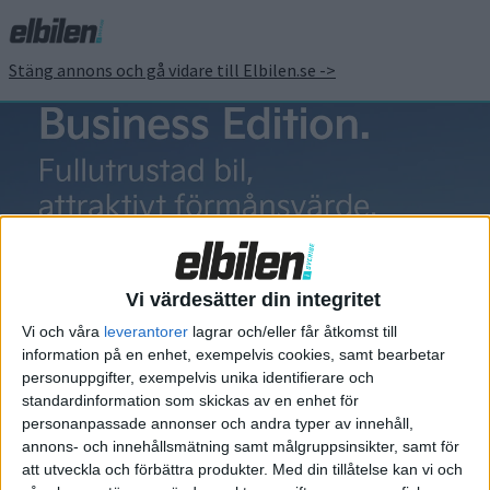
Stäng annons och gå vidare till Elbilen.se ->
Renault
MÉGANE phev
Vi värdesätter din integritet
Vi och våra
leverantorer
lagrar och/eller får åtkomst till
information på en enhet, exempelvis cookies, samt bearbetar
personuppgifter, exempelvis unika identifierare och
standardinformation som skickas av en enhet för
Elbilens nyhetsbrev
personanpassade annonser och andra typer av innehåll,
annons- och innehållsmätning samt målgruppsinsikter, samt för
Håll dig uppdaterad om de senaste nyheterna!
att utveckla och förbättra produkter.
Med din tillåtelse kan vi och