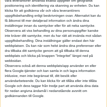
våra leverantörer använda exakta uppgifter om geografisk
positionering och identifiering via skanning av enheten. Du kan
klicka för att godkänna vår och våra leverantörers
uppgiftsbehandling enligt beskrivningen ovan. Alternativt kan du
få åtkomst till mer detaljerad information och ändra dina
Prenumerera
inställningar innan du samtycker eller för att neka samtycke.
Observera att viss behandling av dina personuppgifter kanske
inte kräver ditt samtycke, men du har rätt att invända mot sådan
Mest lästa
uppgiftsbehandling. Dina inställningar gäller endast den här
webbplatsen. Du kan när som helst ändra dina preferenser eller
5 aug 2026
dra tillbaka ditt samtycke genom att gå tillbaka till denna
Uppgift: då kommer Volvos nya eldrivna volymmodell EX50
webbplats och klicka på knappen "Integritet" längst ned på
webbsidan.
5 aug 2026
Så räddar solceller tillverkningen av BMW iX3
Observera också att denna webbplats/app använder en eller
flera Google-tjänster och kan samla in och lagra information
5 aug 2026
inklusive, men inte begränsat till, ditt besök eller
Krönika: Laddningen blir dyrare i höst – grön energi enda
användarbeteende. Du kan klicka för att tillåta eller inte tillåta
räddningen
Google och dess taggar från tredje part att använda dina data
5 aug 2026
för nedan angivna ändamål i nedanstående avsnitt om
LFP-batteri och kiselkarbid – A2 e-tron är Audis mest effektiva elbil
godkännanden till Google.
17 jul 2026
Två nya elbilar – kommer eldrivna Volvokombin nu?