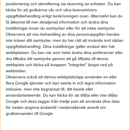
positionering och identifiering via skanning av enheten. Du kan
klicka för att godkänna vår och våra leverantörers
Prenumerera
uppgiftsbehandling enligt beskrivningen ovan. Alternativt kan du
få åtkomst till mer detaljerad information och ändra dina
inställningar innan du samtycker eller för att neka samtycke.
Mest lästa
Observera att viss behandling av dina personuppgifter kanske
inte kräver ditt samtycke, men du har rätt att invända mot sådan
7 aug 2026
uppgiftsbehandling. Dina inställningar gäller endast den här
Studie: Förbränningsbilar borde skrotas direkt
webbplatsen. Du kan när som helst ändra dina preferenser eller
dra tillbaka ditt samtycke genom att gå tillbaka till denna
5 aug 2026
webbplats och klicka på knappen "Integritet" längst ned på
Uppgift: då kommer Volvos nya eldrivna volymmodell EX50
webbsidan.
7 aug 2026
Observera också att denna webbplats/app använder en eller
EU-plan: V2G-krav ska göra elbilar till del av energisystemet
flera Google-tjänster och kan samla in och lagra information
inklusive, men inte begränsat till, ditt besök eller
6 aug 2026
Säljstart för instegsversionen av ID. Polo
användarbeteende. Du kan klicka för att tillåta eller inte tillåta
Google och dess taggar från tredje part att använda dina data
6 aug 2026
för nedan angivna ändamål i nedanstående avsnitt om
Nu även Byd – då vill jätten tillverka solid state-batterier
godkännanden till Google.