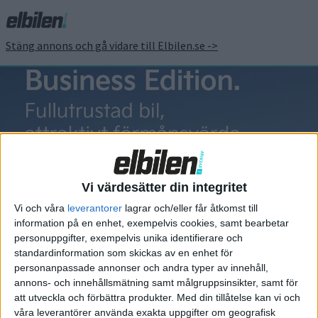
Stäng annons och gå vidare till Elbilen.se ->
Škoda Enyaq
Vi värdesätter din integritet
Vi och våra
leverantorer
lagrar och/eller får åtkomst till
information på en enhet, exempelvis cookies, samt bearbetar
Elbilens nyhetsbrev
personuppgifter, exempelvis unika identifierare och
standardinformation som skickas av en enhet för
Håll dig uppdaterad om de senaste nyheterna!
personanpassade annonser och andra typer av innehåll,
annons- och innehållsmätning samt målgruppsinsikter, samt för
att utveckla och förbättra produkter.
Med din tillåtelse kan vi och
våra leverantörer använda exakta uppgifter om geografisk