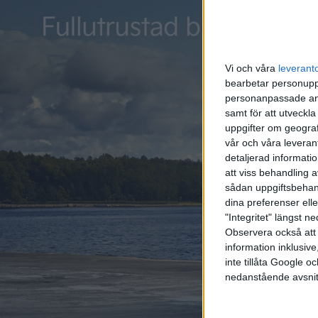
Vi och våra
leverant
bearbetar personuppg
personanpassade ann
samt för att utveckla
uppgifter om geograf
vår och våra leverant
detaljerad informati
att viss behandling 
sådan uppgiftsbehand
dina preferenser elle
"Integritet" längst 
Observera också att 
information inklusive,
inte tillåta Google 
nedanstående avsnit