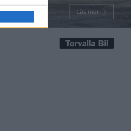
senaste nyheterna!
Prenumerera