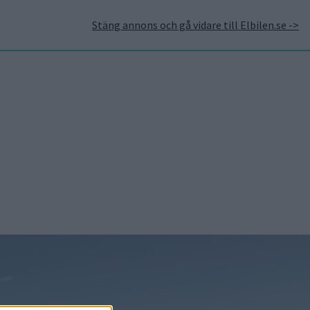
Stäng annons och gå vidare till Elbilen.se ->
takt
Annonsera hos Elbilen
Tidningsarkivet
Prenumerera
Mest lästa
5 aug 2026
Uppgift: då kommer
Volvos nya eldrivna
volymmodell EX50
6 aug 2026
Nu även Byd – då vill
jätten tillverka solid
state-batterier
6 aug 2026
Säljstart för
instegsversionen av ID.