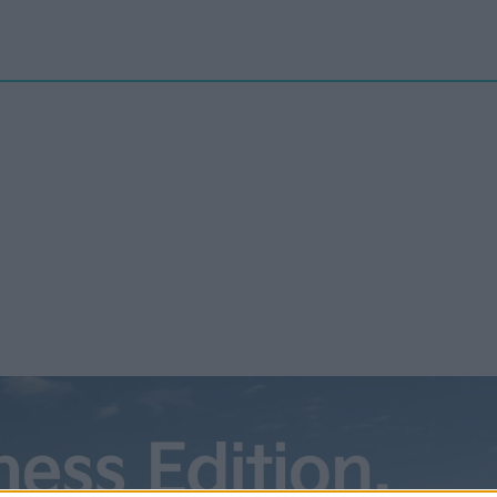
Nyheter
elbilenPLUS
Tester
Magasinet
Krönikor
Podcast
Kon
S