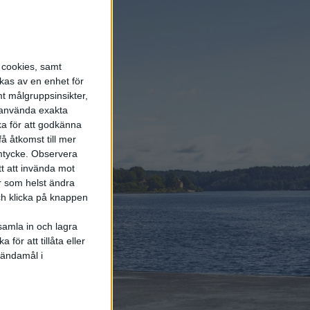
Polo
6 aug 2026
Volvokoncernen
samarbetar med Toyota
s cookies, samt
kring vätgas för tung
kas av en enhet för
trafik
t målgruppsinsikter,
r använda exakta
ka för att godkänna
6 aug 2026
Helt enligt plan – nu
å åtkomst till mer
byggs BMW i3
mtycke.
Observera
tt att invända mot
r som helst ändra
och klicka på knappen
samla in och lagra
för att tillåta eller
Elbilens
 ändamål i
nyhetsbrev
Håll dig uppdaterad om de