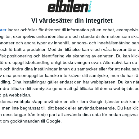
Vi värdesätter din integritet
orer
lagrar och/eller får åtkomst till information på en enhet, exempelvi
ifter, exempelvis unika identifierare och standardinformation som skic
onser och andra typer av innehåll, annons- och innehållsmätning sam
 och förbättra produkter.
Med din tillåtelse kan vi och våra leverantöre
isk positionering och identifiering via skanning av enheten. Du kan klic
örers uppgiftsbehandling enligt beskrivningen ovan. Alternativt kan du f
on och ändra dina inställningar innan du samtycker eller för att neka sa
av dina personuppgifter kanske inte kräver ditt samtycke, men du har rä
ling. Dina inställningar gäller endast den här webbplatsen. Du kan nä
r dra tillbaka ditt samtycke genom att gå tillbaka till denna webbplats 
ned på webbsidan.
denna webbplats/app använder en eller flera Google-tjänster och kan 
 men inte begränsat till, ditt besök eller användarbeteende. Du kan klicka 
och dess taggar från tredje part att använda dina data för nedan angivna
t om godkännanden till Google.