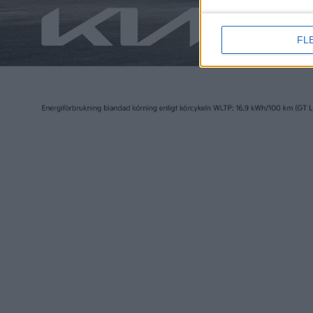
FL
Elbilen i Sverige ägs av Tidningen Elbilen i Sv
Ansvarig utgivare:
Fredrik Sandberg
Adress:
Götgatan 71
116 21 STOCKHOLM