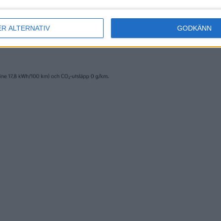
ER ALTERNATIV
GODKÄNN
erige AB och trycks av www.fridholmpartners.se