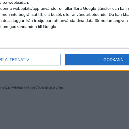
ned på webbsidan.
denna webbplats/app använder en eller flera Google-tjänster och kan 
 men inte begränsat till, ditt besök eller användarbeteende. Du kan klicka 
och dess taggar från tredje part att använda dina data för nedan angivna
12 apr 2024
t om godkännanden till Google.
i: Därför dyker
Teknik: V2G – nu 
s
här!
andsvärde
ER ALTERNATIV
GODKÄNN
Plus
artiklar
24 okt 2023