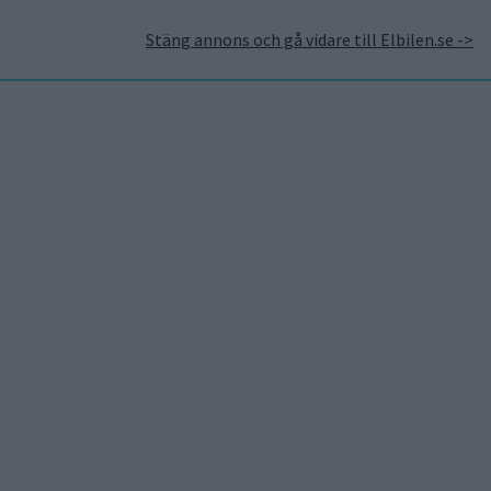
Stäng annons och gå vidare till Elbilen.se ->
takt
Annonsera hos Elbilen
Tidningsarkivet
Prenumerera
Mest lästa
5 aug 2026
Uppgift: då kommer Volvos
nya eldrivna volymmodell
EX50
6 aug 2026
Nu även Byd – då vill jätten
tillverka solid state-
batterier
6 aug 2026
Volvokoncernen samarbetar
med Toyota kring vätgas för