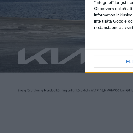
"Integritet" längst 
Observera också att 
information inklusive,
inte tillåta Google 
6 sep 2025
10 apr 2025
nedanstående avsnit
De 10 bästa begagnade
Ekonom
elbilsköpen just nu
elbilen
andrah
FL
Plus
artiklar
artiklar
7 mar 2024
29 dec 2023