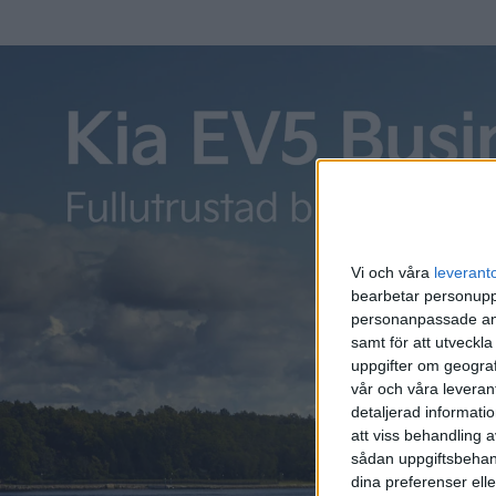
Vi och våra
leverant
bearbetar personuppg
Relaterat innehåll
personanpassade ann
samt för att utveckla
uppgifter om geograf
vår och våra leverant
Plus
artiklar
Plus
detaljerad informati
att viss behandling 
sådan uppgiftsbehand
dina preferenser elle