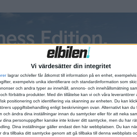
Vi värdesätter din integritet
orer
lagrar och/eller får åtkomst till information på en enhet, exempelvi
ifter, exempelvis unika identifierare och standardinformation som skic
onser och andra typer av innehåll, annons- och innehållsmätning sam
 och förbättra produkter.
Med din tillåtelse kan vi och våra leverantöre
isk positionering och identifiering via skanning av enheten. Du kan klic
örers uppgiftsbehandling enligt beskrivningen ovan. Alternativt kan du f
artiklar
Plus
artiklar
on och ändra dina inställningar innan du samtycker eller för att neka sa
av dina personuppgifter kanske inte kräver ditt samtycke, men du har rä
ling. Dina inställningar gäller endast den här webbplatsen. Du kan nä
r dra tillbaka ditt samtycke genom att gå tillbaka till denna webbplats 