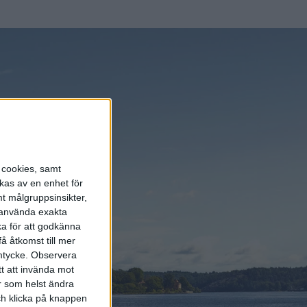
s cookies, samt
kas av en enhet för
t målgruppsinsikter,
r använda exakta
ka för att godkänna
å åtkomst till mer
mtycke.
Observera
tt att invända mot
r som helst ändra
och klicka på knappen