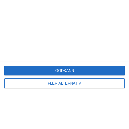
Läs mer
Plus
artiklar
GODKÄNN
FLER ALTERNATIV
29 jul 2026
Test: Så klarade sig MG Cyberster bland
supersportbilarna