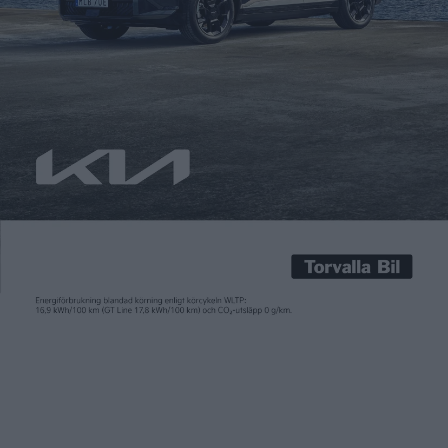
Teodor Sandberg
6 jul 2020
Per och Kickan Karlsson driver Gangvide Farm på sydöstra
Gotland. De odlar foder, men jobbar mest med besöksnäringen
och events. En Renault Zoe står för de dagliga körningarna. De
har på gården allt fler tak och väggar som täcks med solceller
och nu vill de ha tillgång till egenproducerad el dygnet runt.
Det har vuxit till […]