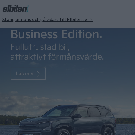
Stäng annons och gå vidare till Elbilen.se ->
Småskalig vätgaslagring
kan göra Gotland
självförsörjande på el