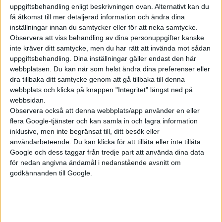
uppgiftsbehandling enligt beskrivningen ovan. Alternativt kan du
få åtkomst till mer detaljerad information och ändra dina
Plus
artiklar
inställningar innan du samtycker eller för att neka samtycke.
Observera att viss behandling av dina personuppgifter kanske
inte kräver ditt samtycke, men du har rätt att invända mot sådan
uppgiftsbehandling. Dina inställningar gäller endast den här
webbplatsen. Du kan när som helst ändra dina preferenser eller
dra tillbaka ditt samtycke genom att gå tillbaka till denna
webbplats och klicka på knappen "Integritet" längst ned på
webbsidan.
Observera också att denna webbplats/app använder en eller
flera Google-tjänster och kan samla in och lagra information
inklusive, men inte begränsat till, ditt besök eller
användarbeteende. Du kan klicka för att tillåta eller inte tillåta
24 jul 2026
Google och dess taggar från tredje part att använda dina data
Jakten på den sista procenten: Så blir
för nedan angivna ändamål i nedanstående avsnitt om
elbilen ännu effektivare
godkännanden till Google.
Plus
artiklar